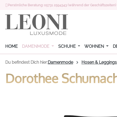
Persönliche Beratung: 05731 2594343 (während der Geschäftszeiten)
 Hauptinhalt springen
Zur Suche springen
Zur Hauptnavigation springen
HOME
DAMENMODE
SCHUHE
WOHNEN
D
Du befindest Dich hier:
Damenmode
Hosen & Leggings
Dorothee Schumache