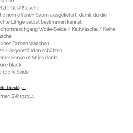
aschen
tzte Gesäßtasche
t einem offenen Saum ausgeliefert, damit du die
hte Länge selbst bestimmen kannst
schonwaschgang Wolle-Seide / Kaltwäsche / Keine
sche
lichen Farben waschen
tzen Gegenständen schützen
me: Sense of Shine Pants
pure black
l:
100 % Seide
ttel hinzufügen
mmer:
SW19131.1