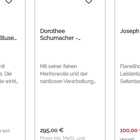
Dorothee
Joseph
Bluse
Schumacher -
en pure
Rollkragenpullover
schwarz
mit
Mit seiner feinen
Flanellh
s. Die
Merinowolle und der
Leistent
e wirkt
nahtlosen Verarbeitung
Seitenta
,
vereint dieser
Hacken M
ickte
Rollkragenpullover
Wolle, 2
m Design
angenehmen Komfort mit
Reinigu
nine
einer modernen,
rdeckte
reduzierten Optik. Die
r eine
dezente Rippstruktur und
r Preis:
Regulärer Preis:
Verkauf
295,00 €
100,00
€
(50%
 leicht
die körpernahe Passform
Preise inkl. MwSt. zzgl.
gespart)