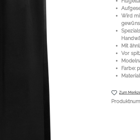
Flügelt
Aufgese
Wird mi
gewünsc
Spezial
Handwä
Mit ähn
Vor spi
Modelna
Farbe: 
Materia
Zum Merkze
Produktnu