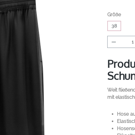
auswä
Größe
38
Produkt 
Produ
Schum
Weit fließe
mit elastis
PROD
Hose au
Elastis
Hosensc