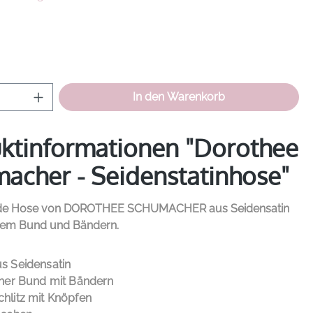
hlen
Anzahl: Gib den gewünschten Wert ein od
In den Warenkorb
ktinformationen "Dorothee
acher - Seidenstatinhose"
nde Hose von
DOROTHEE SCHUMACHER
aus Seidensatin
chem Bund und Bändern.
UCT DETAILS
s Seidensatin
cher Bund mit Bändern
hlitz mit Knöpfen