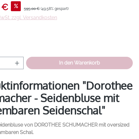
s:
 €
%
Regulärer Preis:
595,00 €
(49.58% gespart)
 MwSt. zzgl. Versandkosten
hlen
Anzahl: Gib den gewünschten Wert ein od
In den Warenkorb
ktinformationen "Dorothee
acher - Seidenbluse mit
mbaren Seidenschal"
eidenbluse von
DOROTHEE SCHUMACHER
mit oversized
ehmbaren Schal.