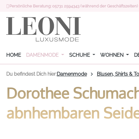
Persönliche Beratung: 05731 2594343 (während der Geschäftszeiten)
 Hauptinhalt springen
Zur Suche springen
Zur Hauptnavigation springen
HOME
DAMENMODE
SCHUHE
WOHNEN
D
Du befindest Dich hier:
Damenmode
Blusen, Shirts & T
Dorothee Schumache
abnhembaren Seide