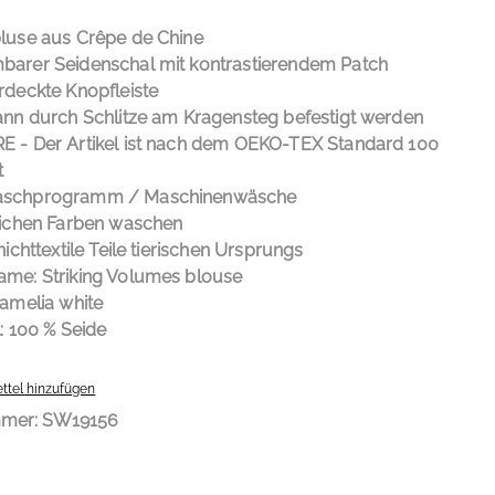
UCT DETAILS
luse aus Crêpe de Chine
arer Seidenschal mit kontrastierendem Patch
rdeckte Knopfleiste
ann durch Schlitze am Kragensteg befestigt werden
 - Der Artikel ist nach dem OEKO-TEX Standard 100
t
schprogramm / Maschinenwäsche
lichen Farben waschen
nichttextile Teile tierischen Ursprungs
me: Striking Volumes blouse
camelia white
: 100
% Seide
ttel hinzufügen
mmer:
SW19156