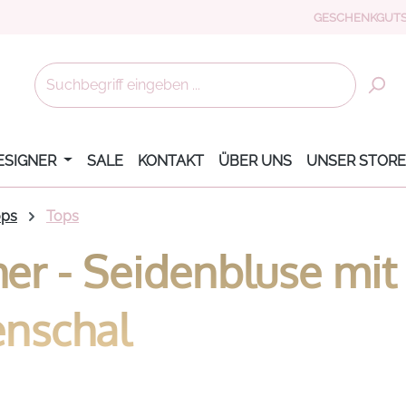
GESCHENKGUTS
ESIGNER
SALE
KONTAKT
ÜBER UNS
UNSER STORE
ops
Tops
r - Seidenbluse mit
nschal