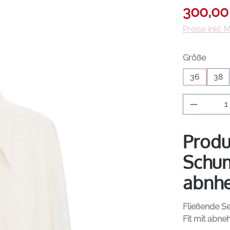
Verkaufsprei
300,00
Preise inkl.
auswä
Größe
36
38
Produkt 
Produ
Schum
abnhe
Fließende S
Fit mit abn