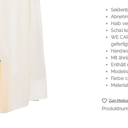
PROD
Seidenb
Abnehmb
Halb ve
Schal k
WE CARE
gefertig
Handwa
Mit ähn
Enthält 
Modelna
Farbe: 
Material
Zum Merkze
Produktnu