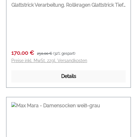
Glattstrick Verarbeitung. Rollkragen Glattstrick Tief
angesetzte Ärmel Gerippte Säume und Bünchen
Locker geschnitten DEUTSCHE GRÖßENANGABE
Modelname: Superbo Farbe: grau Material: 100 %
Schurwolle
Verkaufspreis:
Regulärer Preis:
170,00 €
250,00 €
(32% gespart)
Preise inkl. MwSt. zzgl. Versandkosten
Details