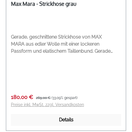
Max Mara - Strickhose grau
Gerade, geschnittene Strickhose von MAX
MARA aus edler Wolle mit einer lockeren
Passform und elatischem Taillenbund. Gerade
geschnitten Lockere Passform Elastische
Taillenbund Glattstrick Modelname: Epopea Farbe:
grau Material: 100 % Schurwolle
Verkaufspreis:
Regulärer Preis:
180,00 €
269,00 €
(33.09% gespart)
Preise inkl. MwSt. zzgl. Versandkosten
Details