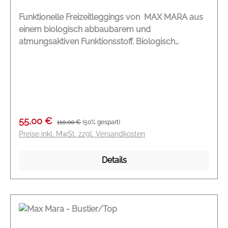
Funktionelle Freizeitleggings von MAX MARA aus
einem biologisch abbaubarem und
atmungsaktiven Funktionsstoff. Biologisch
abbaubarer Funktionsstoff Atmungsaktiv Schnell
trocknend Stützender Mesh Bund Verschweißte
Seitentasche mit kleinem verdeckten
Reißverschluss Logo am linken Bein Perfekte
Passform DEUTSCHE GRÖßENANGABE
Modelname: Pirania Farbe: black Material: 88 %
Verkaufspreis:
Regulärer Preis:
55,00 €
110,00 €
(50% gespart)
Polyamid, 12 % Elasthan
Preise inkl. MwSt. zzgl. Versandkosten
Details