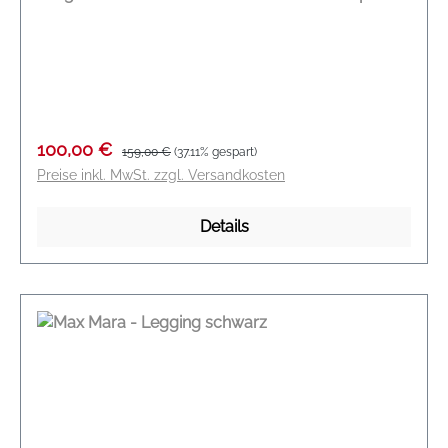
Farbe: stein Modelname: Derrik Material: 91 %
Polyester, 9 % Elasthan
Verkaufspreis:
Regulärer Preis:
100,00 €
159,00 €
(37.11% gespart)
Preise inkl. MwSt. zzgl. Versandkosten
Details