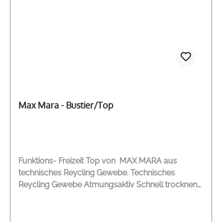
Max Mara - Bustier/Top
Funktions- Freizeit Top von MAX MARA aus
technisches Reycling Gewebe. Technisches
Reycling Gewebe Atmungsaktiv Schnell trocknend
Herausnehmbare Cups Elastischer Bund mit
Logoprint Perfekte Passform DEUTSCHE
GRÖßENANGABE Modelname: Nerone Farbe: