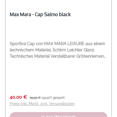
Max Mara - Cap Salmo black
Sportive Cap von MAX MARA LEISURE aus einem
technischem Material. Schirm Leichter Glanz
Technisches Material Verstellbarer Größenriemen
mit silbernem Verschluß mit Max Mara Logo
Modelname: Salmo Farbe: schwarz Material: 100 %
Polyamid
Verkaufspreis:
Regulärer Preis:
40,00 €
79,95 €
(49.97% gespart)
Preise inkl. MwSt. zzgl. Versandkosten