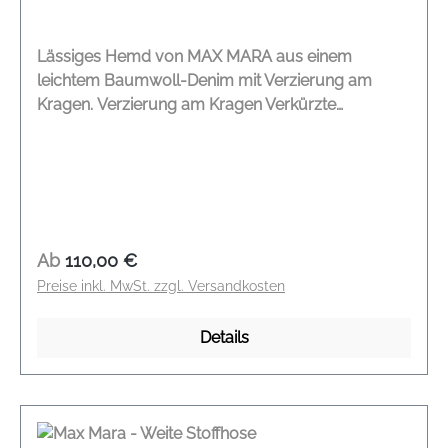
Lässiges Hemd von MAX MARA aus einem
leichtem Baumwoll-Denim mit Verzierung am
Kragen. Verzierung am Kragen Verkürzte
Kimonoärmel Brusttaschen Knopfleiste
Verlängertes Rückenteil Seitliche Schlitze
Modelname: Diadema Farbe: blue Material: 100 %
Baumwolle
Regulärer Preis:
Ab
110,00 €
Preise inkl. MwSt. zzgl. Versandkosten
Details