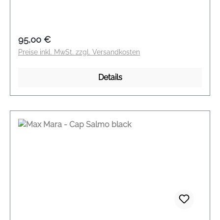
black Material: 88 % Polyamid, 12 % Elasthan
Regulärer Preis:
95,00 €
Preise inkl. MwSt. zzgl. Versandkosten
Details