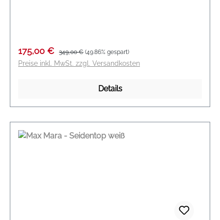
Mara Logo DEUTSCHE GRÖßENANGABE
Modelname: Navigli Farbe: schwarz Material: 100 %
Baumwolle
Verkaufspreis:
Regulärer Preis:
175,00 €
349,00 €
(49.86% gespart)
Preise inkl. MwSt. zzgl. Versandkosten
Details