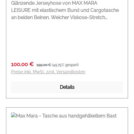
Glänzende Jerseyhose von MAX MARA
LEISURE mit elastischem Bund und Cargotasche
an beiden Beinen. Weicher Viskose-Stretch
Elasticher Bund Cargotaschen an beiden Beinen
Weites Bein Angedeuter Reißverschluss
DEUTSCHE GRÖßENANGABE Modelname: Teseo
Farbe: schwarz Material: 74 % Polyamid, 26 %
Elasthan
Verkaufspreis:
Regulärer Preis:
100,00 €
199,00 €
(49.75% gespart)
Preise inkl. MwSt. zzgl. Versandkosten
Details