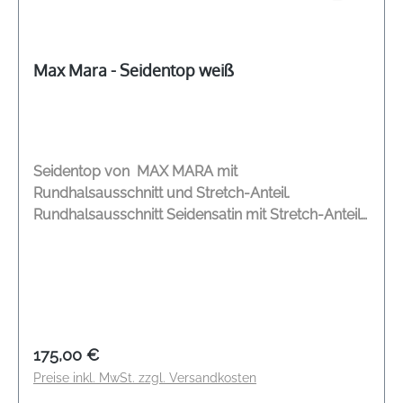
Max Mara - Seidentop weiß
Seidentop von MAX MARA mit
Rundhalsausschnitt und Stretch-Anteil.
Rundhalsausschnitt Seidensatin mit Stretch-Anteil
Fließende Silhouette Kleine Schlitze mit
abgerundetem Saum DEUTSCHE
GRÖßENANGABE Modelname: Pan Farbe: weiß
Material: 93 % Seide, 7 5 Elasthan
Regulärer Preis:
175,00 €
Preise inkl. MwSt. zzgl. Versandkosten