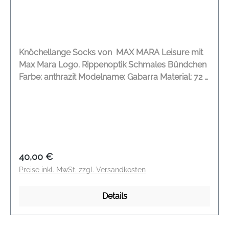
Knöchellange Socks von MAX MARA Leisure mit
Max Mara Logo. Rippenoptik Schmales Bündchen
Farbe: anthrazit Modelname: Gabarra Material: 72 %
Baumwolle, 13 % Kaschmir, 12 % Polyamid, 3 %
Elasthan
Regulärer Preis:
40,00 €
Preise inkl. MwSt. zzgl. Versandkosten
Details