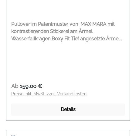
Pullover im Patentmuster von MAX MARA mit
kontrastierenden Stickerei am Ärmel.
Wasserfallkragen Boxy Fit Tief angesetzte Ärmel
Kleine, seitliche Schlitze Patentmuster Stickerei am
Ärmel Locker geschnitten DEUTSCHE
GRÖßENANGABE Modelname: Fanfara Farbe: grau
Material: 100 % Schurwolle
Regulärer Preis:
Ab
159,00 €
Preise inkl. MwSt. zzgl. Versandkosten
Details