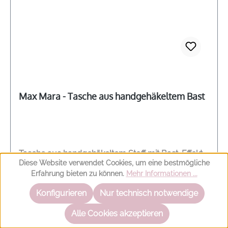
Max Mara - Tasche aus handgehäkeltem Bast
Tasche aus handgehäkeltem Stoff mit Bast-Effekt
Diese Website verwendet Cookies, um eine bestmögliche
von MAX MARA. Handgehäkelt Abgerundete Form
Erfahrung bieten zu können.
Mehr Informationen ...
Offen und ungefüttert Doppelgriff und
Lederriemen mit Druckknopf Modelname:
Konfigurieren
Nur technisch notwendige
Basketmarinem Maße: (B x H x T): ca. 37 cm x 32
Alle Cookies akzeptieren
cm x 24 cm Farbe: schwarz Material: 100 % Viskose