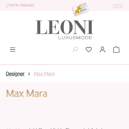
05731 2594343
Zum Hauptinhalt springen
Du hast 0 Produk
Ware
Designer
Max Mara
Max Mara