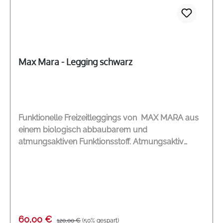
Max Mara - Legging schwarz
Funktionelle Freizeitleggings von MAX MARA aus
einem biologisch abbaubarem und
atmungsaktiven Funktionsstoff. Atmungsaktiv
Schnell trocknend Stützender Mesh Bund
Verschweißte Seitentasche mit kleinem verdeckten
Reißverschluss Logo am linken Bein Perfekte
Passform DEUTSCHE GRÖßENANGABE
Modelname: Fuoco Farbe: black Material: 88 %
Polyamid, 12 % Elasthan
Verkaufspreis:
Regulärer Preis:
60,00 €
120,00 €
(50% gespart)