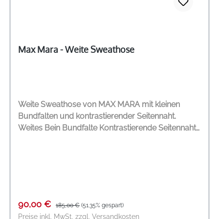
Max Mara - Weite Sweathose
Weite Sweathose von MAX MARA mit kleinen
Bundfalten und kontrastierender Seitennaht.
Weites Bein Bundfalte Kontrastierende Seitennaht
Seitliche Eingrifftaschen Elastischer Taillenbund mit
Kordelzug Modelname: Curve Farbe: cognac
Material: 54 % Baumwolle, 44 % Polyester, 2 %
Elasthan
Verkaufspreis:
Regulärer Preis:
90,00 €
185,00 €
(51.35% gespart)
Preise inkl. MwSt. zzgl. Versandkosten