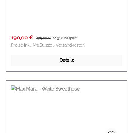
Reißverschluss Modelnam: Ghianda Farbe: ecru
Material: 96 % Viskose, 4 % Elasthan
Verkaufspreis:
Regulärer Preis:
190,00 €
275,00 €
(30.91% gespart)
Preise inkl. MwSt. zzgl. Versandkosten
Details