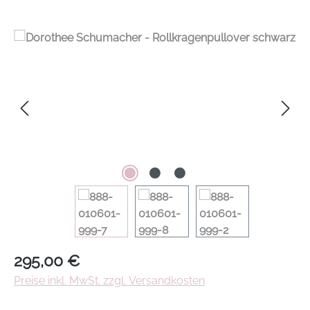
Regulärer Preis:
295,00 €
Preise inkl. MwSt. zzgl. Versandkosten