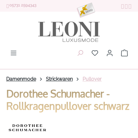
05731 2594343
Zum Hauptinhalt springen
Du hast 0 Produk
Ware
Damenmode
Strickwaren
Pullover
Dorothee Schumacher -
Rollkragenpullover schwarz