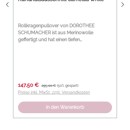
Rollkragenpullover von DOROTHEE
SCHUMACHER ist aus Merinowolle
geffertigt und hat einen tiefen
Rundhalsausschnitt. Rundhalsausschnitt
Figurnah Gerade, schmale Ärmel
Modelname: Urban Merino Pullover Farbe:
camellia white Material: 100% Merinowolle
Product detai
Verkaufspreis:
Regulärer Preis:
147,50 €
295,00 €
(50% gespart)
Preise inkl. MwSt. zzgl. Versandkosten
In den Warenkorb