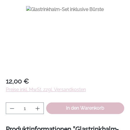
Regulärer Preis:
12,00 €
Preise inkl. MwSt. zzgl. Versandkosten
Produkt Anzahl: Gib den gewünschten Wer
In den Warenkorb
Produktinformationen "Glastrinkhalm-