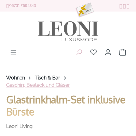
05731 2594343
Zum Hauptinhalt springen
Du hast 0 Produk
Ware
Wohnen
Tisch & Bar
Geschirr, Besteck und Gläser
Glastrinkhalm-Set inklusive
Bürste
Leoni Living