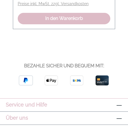
Preise inkl. MwSt. zzgl. Versandkosten
aus kuschelig weicher Baumwolle
Elastischer Taillenbund mit Kordelzug
In den Warenkorb
Eingrifftaschen Seitliche Satin-Einsätze 10-
Monogramm unter der linken
Eingriffstasche Aufgesetzte Gesäßtaschen
Modelname: Western Jogger foam Farbe:
Antra melé Material: 60% Baumwolle 38%
Polyester 2% Elastan
BEZAHLE SICHER UND BEQUEM MIT:
Service und Hilfe
Über uns