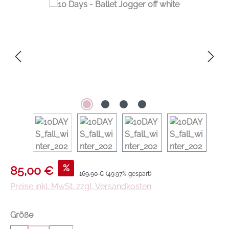
Verkaufspreis:
%
85,00 €
Regulärer Preis:
169,90 €
(49.97% gespart)
Preise inkl. MwSt. zzgl. Versandkosten
auswählen
Größe