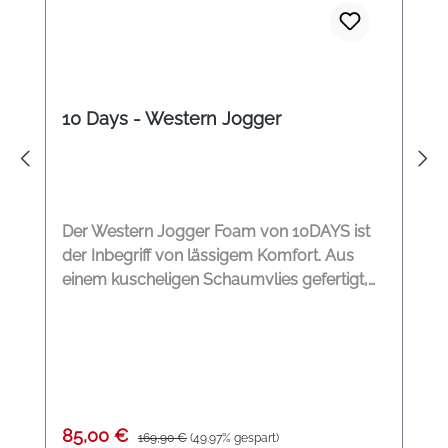
10 Days - Western Jogger
Der Western Jogger Foam von 10DAYS ist
der Inbegriff von lässigem Komfort. Aus
einem kuscheligen Schaumvlies gefertigt,
überzeugt er durch seine besonders
weiche Baumwollqualität. Der Relaxed Fit
sorgt für eine moderne, bequeme
Silhouette, während die Satin-Details dem
Jogger einen sportlich-eleganten Twist
verleihen. Perfekt für entspannte Casual-
Verkaufspreis:
Regulärer Preis:
85,00 €
169,90 €
(49.97% gespart)
Looks mit Style. Relaxed Fit Schaumvlies