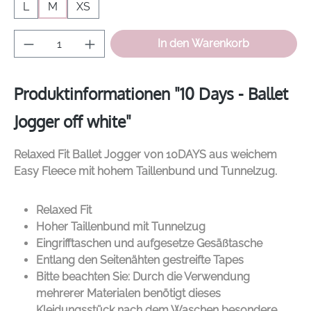
L
M
XS
Produkt Anzahl: Gib den gewünschten Wer
In den Warenkorb
Produktinformationen "10 Days - Ballet
Jogger off white"
Relaxed Fit Ballet Jogger von
10DAYS
aus weichem
Easy Fleece mit hohem Taillenbund und Tunnelzug.
Relaxed Fit
Hoher Taillenbund mit Tunnelzug
Eingrifftaschen und aufgesetze Gesäßtasche
Entlang den Seitenähten gestreifte Tapes
Bitte beachten Sie: Durch die Verwendung
mehrerer Materialen benötigt dieses
Kleidungsstück nach dem Waschen besondere