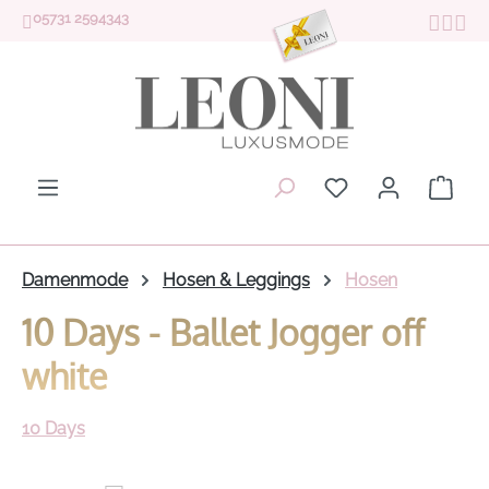
05731 2594343
Zum Hauptinhalt springen
Du hast 0 Produk
Ware
Damenmode
Hosen & Leggings
Hosen
10 Days - Ballet Jogger off
white
10 Days