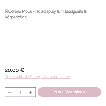
Regulärer Preis:
20,00 €
Preise inkl. MwSt. zzgl. Versandkosten
Produkt Anzahl: Gib den gewünschten Wer
In den Warenkorb