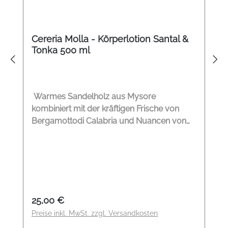
Cereria Molla - Körperlotion Santal &
Tonka 500 ml
Warmes Sandelholz aus Mysore
kombiniert mit der kräftigen Frische von
Bergamottodi Calabria und Nuancen von
Kardamom und Limeta, die uns auf diese
Mittelmeerinsel entführen. Duftnote: Santal
& Tonka Inhalt: 500 ml Herkunftsland:
Spanien
Regulärer Preis:
25,00 €
Preise inkl. MwSt. zzgl. Versandkosten