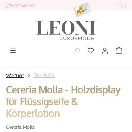
05731 2594343
Zum Hauptinhalt springen
Du hast 0 Produk
Ware
Wohnen
Bad & Co.
Cereria Molla - Holzdisplay
für Flüssigseife &
Körperlotion
Cereria Molla