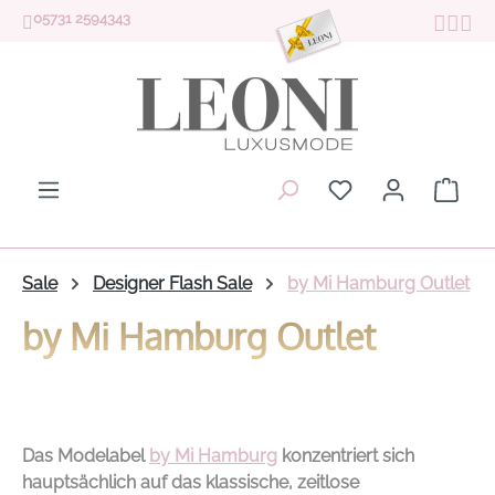
05731 2594343
Zum Hauptinhalt springen
Du hast 0 Produk
Ware
Sale
Designer Flash Sale
by Mi Hamburg Outlet
by Mi Hamburg Outlet
Das Modelabel
by Mi Hamburg
konzentriert sich
hauptsächlich auf das klassische, zeitlose