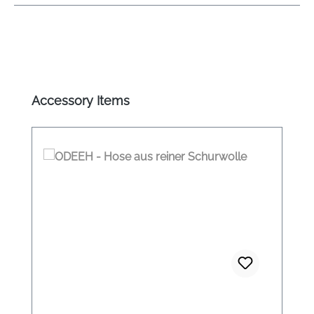
Produktgalerie überspringen
Accessory Items