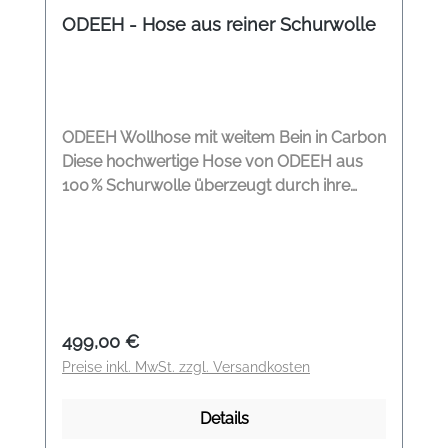
ODEEH - Hose aus reiner Schurwolle
ODEEH Wollhose mit weitem Bein in Carbon
Diese hochwertige Hose von ODEEH aus
100 % Schurwolle überzeugt durch ihre
entspannte Weite und zeitlose Eleganz. Der
elastische Bund sorgt für angenehmen
Tragekomfort, während die feine Bügelfalte
vorn und seitliche Eingrifftaschen dem Look
eine lässige Struktur verleihen. Das gerade,
weit fallende Bein macht sie zum stilvollen
Regulärer Preis:
499,00 €
Allrounder – solo getragen oder als Set mit
Preise inkl. MwSt. zzgl. Versandkosten
der passenden ODEEH-Bluse aus reiner
Schurwolle ein Statement moderner
Details
Zurückhaltung. Bund: Elastisch Taschen: