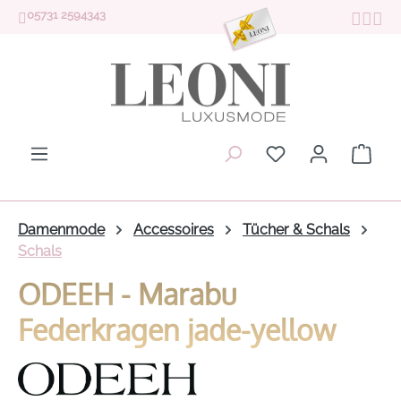
05731 2594343
Zum Hauptinhalt springen
Du hast 0 Produk
Ware
Damenmode
Accessoires
Tücher & Schals
Schals
ODEEH - Marabu
Federkragen jade-yellow