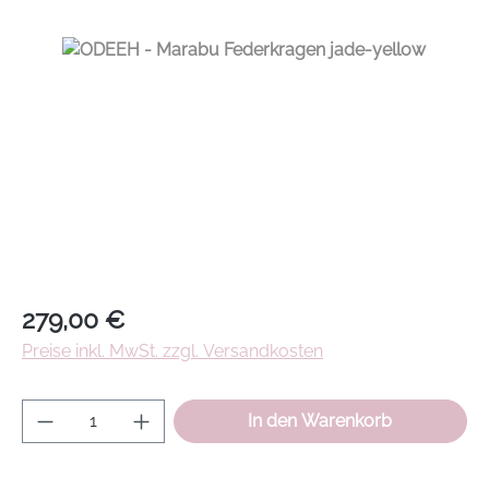
Regulärer Preis:
279,00 €
Preise inkl. MwSt. zzgl. Versandkosten
Produkt Anzahl: Gib den gewünschten Wer
In den Warenkorb