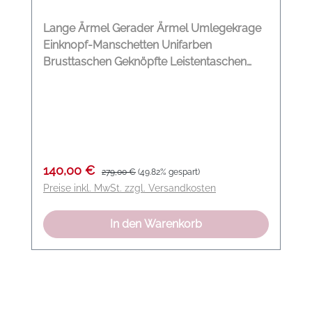
Lange Ärmel Gerader Ärmel Umlegekrage
Einknopf-Manschetten Unifarben
Brusttaschen Geknöpfte Leistentaschen
Breite Rückenpasse Kellerfalte auf der
Rückseite Knopfleiste Ohne Innenfutter
Feste Haptik Denim-Qualität Modelname:
Amber Jacket Farbe: darkblue Material: 99%
Baumwolle,1% Elasthan
Verkaufspreis:
Regulärer Preis:
140,00 €
279,00 €
(49.82% gespart)
Preise inkl. MwSt. zzgl. Versandkosten
In den Warenkorb