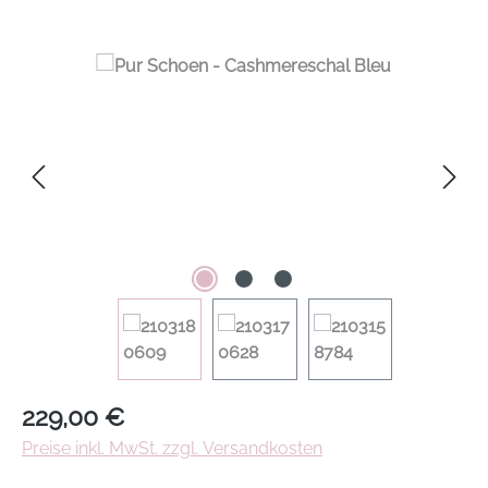
Regulärer Preis:
229,00 €
Preise inkl. MwSt. zzgl. Versandkosten