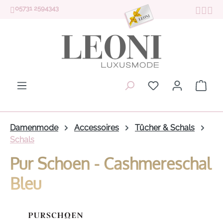
05731 2594343
Zum Hauptinhalt springen
Du hast 0 Produk
Ware
Damenmode
Accessoires
Tücher & Schals
Schals
Pur Schoen - Cashmereschal
Bleu