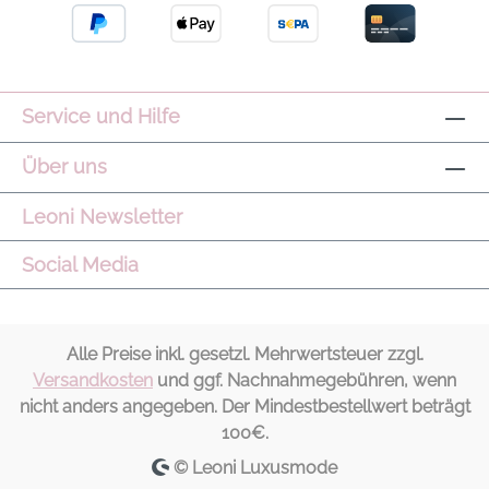
Geltung bringen. Schnitt/Passform:
Großzügiges Format 115 × 170 cm, mit
Monogrammperle und entlang der
Seitennaht verlaufendem Logolabel
Modelname: Scarf Stripe Farbe: White/Blue
Service und Hilfe
Material: 80% Baumwolle, 20% Seide
Pflegehinweis: Schonende Handwäsche
Über uns
empfohlen, nicht bleichen, nicht im Trockner
trocknen, bei niedriger Temperatur bügeln
Leoni Newsletter
Social Media
Alle Preise inkl. gesetzl. Mehrwertsteuer zzgl.
Versandkosten
und ggf. Nachnahmegebühren, wenn
nicht anders angegeben. Der Mindestbestellwert beträgt
100€.
© Leoni Luxusmode