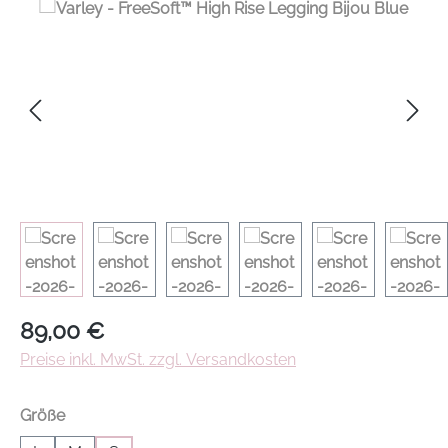
Regulärer Preis:
89,00 €
Preise inkl. MwSt. zzgl. Versandkosten
auswählen
Größe