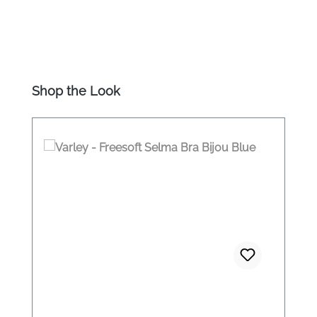
Produktgalerie überspringen
Shop the Look