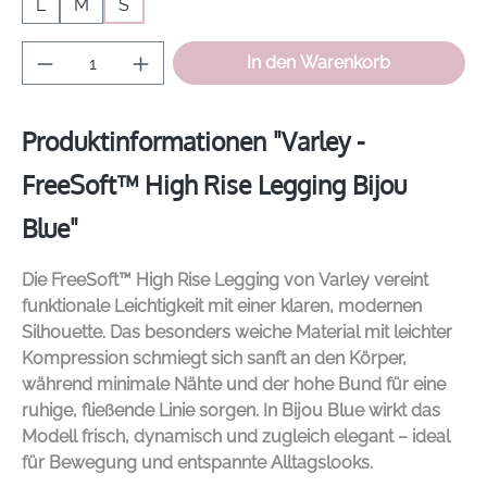
L
M
S
Produkt Anzahl: Gib den gewünschten Wer
In den Warenkorb
Produktinformationen "Varley -
FreeSoft™ High Rise Legging Bijou
Blue"
Die FreeSoft™ High Rise Legging von
Varley
vereint
funktionale Leichtigkeit mit einer klaren, modernen
Silhouette. Das besonders weiche Material mit leichter
Kompression schmiegt sich sanft an den Körper,
während minimale Nähte und der hohe Bund für eine
ruhige, fließende Linie sorgen. In Bijou Blue wirkt das
Modell frisch, dynamisch und zugleich elegant – ideal
für Bewegung und entspannte Alltagslooks.