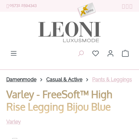
05731 2594343
Zum Hauptinhalt springen
Du hast 0 Produk
Ware
Damenmode
Casual & Active
Pants & Leggings
Varley - FreeSoft™ High
Rise Legging Bijou Blue
Varley