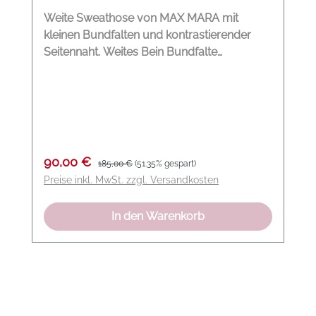
Weite Sweathose von MAX MARA mit
kleinen Bundfalten und kontrastierender
Seitennaht. Weites Bein Bundfalte
Kontrastierende Seitennaht Seitliche
Eingrifftaschen Elastischer Taillenbund mit
Kordelzug Modelname: Curve Farbe:
cognac Material: 54 % Baumwolle, 44 %
Polyester, 2 % Elasthan
Verkaufspreis:
Regulärer Preis:
90,00 €
185,00 €
(51.35% gespart)
Preise inkl. MwSt. zzgl. Versandkosten
In den Warenkorb