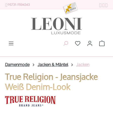
05731 2594343
Zum Hauptinhalt springen
Du hast 0 Produk
Ware
Damenmode
Jacken & Mäntel
Jacken
True Religion - Jeansjacke
Weiß Denim-Look