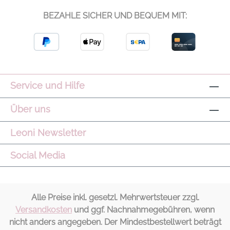
Waschung Passform Sehr gute,
BEZAHLE SICHER UND BEQUEM MIT:
figurfreundliche Passform Pflege Waschbar
bei 30 Grad Material 99% Baumwolle,1%
Elasthan Modell Lauren Farbe Darkblue
Service und Hilfe
Über uns
Leoni Newsletter
Social Media
Alle Preise inkl. gesetzl. Mehrwertsteuer zzgl.
Versandkosten
und ggf. Nachnahmegebühren, wenn
nicht anders angegeben. Der Mindestbestellwert beträgt