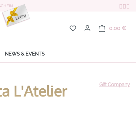
CHEIN
Du hast 0 Produkte auf de
0,00 €
Ware
NEWS & EVENTS
a L'Atelier
Gift Company