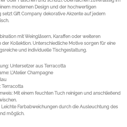
her oder Flaschen und schützt Oberflächen zuverlässig im
 seinem modernen Design und der hochwertigen
g setzt
Gift Company
dekorative Akzente auf jedem
isch.
bination mit Weingläsern, Karaffen oder weiteren
 der Kollektion. Unterschiedliche Motive sorgen für eine
reiche und individuelle Tischgestaltung.
ung: Untersetzer aus Terracotta
me: L'Atelier Champagne
Blau
: Terracotta
inweis: Mit einem feuchten Tuch reinigen und anschließend
wischen.
: Leichte Farbabweichungen durch die Ausleuchtung des
ind möglich.