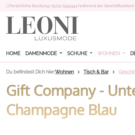
Persönliche Beratung: 05731 2594343 (während der Geschäftszeiten)
 Hauptinhalt springen
Zur Suche springen
Zur Hauptnavigation springen
HOME
DAMENMODE
SCHUHE
WOHNEN
D
Du befindest Dich hier:
Wohnen
Tisch & Bar
Geschir
Gift Company - Unte
Champagne Blau