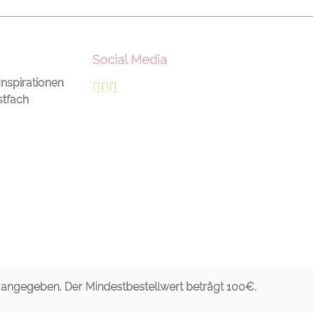
se. Mit einem
ombiniert entsteht
tlich-eleganter
Social Media
er sowohl
auglich als auch
Inspirationen
st. Natürlich lässt
stfach
 Sweater auch
ar solo zu Jeans
len Hosen tragen.
 Schnitt
ricktes
ia-Logo mit
auf dem Rücken
m weich und
assform
l aus Farbe
t Waschbar
ngegeben. Der Mindestbestellwert beträgt 100€.
en Wollwaschgang