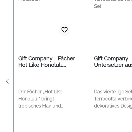
Gift Company - Fächer
Gift Company -
Hot Like Honolulu
Untersetzer au
Multicolor
Terracotta LOV
4er Set
Der Fächer „Hot Like
Das vierteilige Se
Honolulu“ bringt
Terracotta verbin
tropisches Flair und
dekoratives Desig
sommerliche Leichtigkeit
praktischem Nutz
in den Alltag. Das
einzelnen Unterse
farbenfrohe Design mit
ergeben zusamm