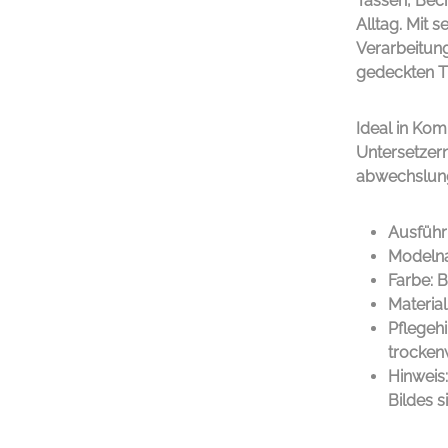
Tassen, Bec
Alltag. Mit
Verarbeitun
gedeckten T
Ideal in Kom
Untersetzern
abwechslungs
Ausführ
Modelna
Farbe: 
Material
Pflegeh
trocken
Hinweis
Bildes s