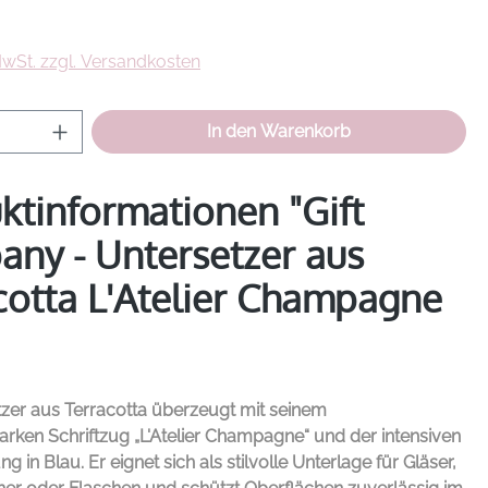
eis:
 MwSt. zzgl. Versandkosten
Anzahl: Gib den gewünschten Wert ein od
In den Warenkorb
ktinformationen "Gift
ny - Untersetzer aus
cotta L'Atelier Champagne
tzer aus Terracotta überzeugt mit seinem
rken Schriftzug „L'Atelier Champagne“ und der intensiven
g in Blau. Er eignet sich als stilvolle Unterlage für Gläser,