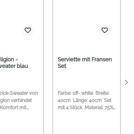
ligion -
Serviette mit Fransen
weater blau
Set
trick-Sweater von
Farbe: off- white Breite:
igion verbindet
40cm Länge: 40cm Set
 Komfort mit
mit 4 Stück Material: 75%
ischen
Baumwolle, 25% Leinen
ement. Der feine,
trick fühlt sich