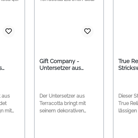
Gift Company -
True Re
s
Untersetzer aus
Stricks
E Rosa
Terracotta Zitronen
Gelb
t aus
Der Untersetzer aus
Dieser S
det
Terracotta bringt mit
True Rel
n mit
seinem dekorativen
lässigen
en. Die
Zitronenmotiv
einem fr
tzer
sommerliche Frische auf
Farbstat
en das
den gedeckten Tisch. Er
leichte S