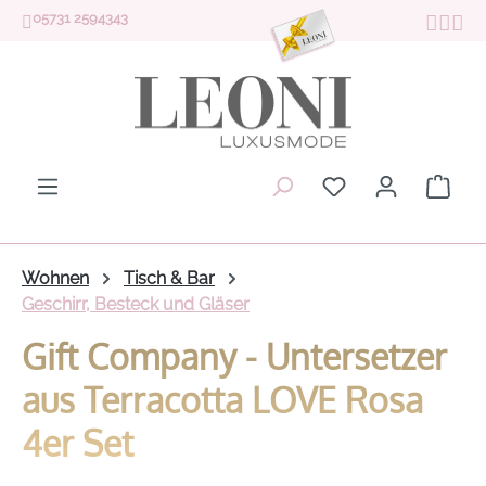
05731 2594343
Zum Hauptinhalt springen
Du hast 0 Produk
Ware
Wohnen
Tisch & Bar
Geschirr, Besteck und Gläser
Gift Company - Untersetzer
aus Terracotta LOVE Rosa
4er Set