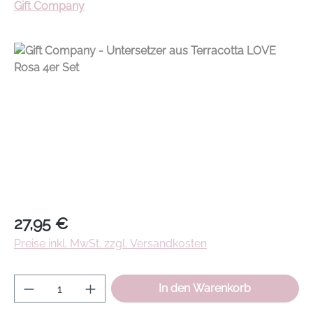
Gift Company
Regulärer Preis:
27,95 €
Preise inkl. MwSt. zzgl. Versandkosten
Produkt Anzahl: Gib den gewünschten Wer
In den Warenkorb