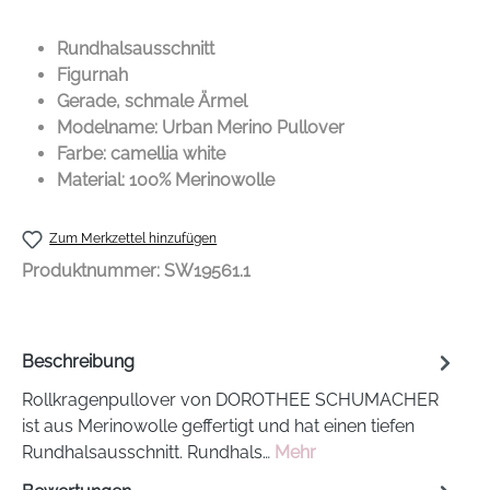
Rundhalsausschnitt
Figurnah
Gerade, schmale Ärmel
Modelname: Urban Merino Pullover
Farbe: camellia white
Material: 100% Merinowolle
PRODUCT DETAI
Zum Merkzettel hinzufügen
Produktnummer:
SW19561.1
Beschreibung
Rollkragenpullover von DOROTHEE SCHUMACHER
ist aus Merinowolle geffertigt und hat einen tiefen
Rundhalsausschnitt. Rundhals…
Mehr