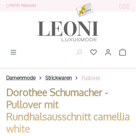
05731 2594343
Zum Hauptinhalt springen
Du hast 0 Produk
Ware
Damenmode
Strickwaren
Pullover
Dorothee Schumacher -
Pullover mit
Rundhalsausschnitt camellia
white