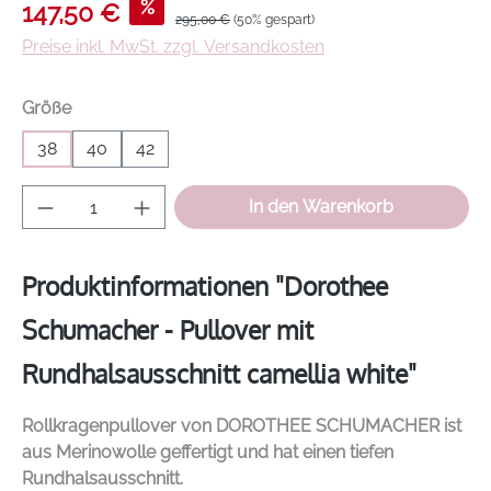
Verkaufspreis:
%
147,50 €
Regulärer Preis:
295,00 €
(50% gespart)
Preise inkl. MwSt. zzgl. Versandkosten
auswählen
Größe
38
40
42
Produkt Anzahl: Gib den gewünschten Wer
In den Warenkorb
Produktinformationen "Dorothee
Schumacher - Pullover mit
Rundhalsausschnitt camellia white"
Rollkragenpullover von
DOROTHEE
SCHUMACHER
ist
aus Merinowolle geffertigt und hat einen tiefen
Rundhalsausschnitt.