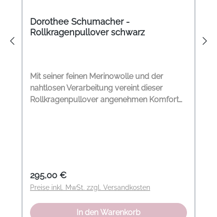
Dorothee Schumacher -
Rollkragenpullover schwarz
Mit seiner feinen Merinowolle und der
nahtlosen Verarbeitung vereint dieser
Rollkragenpullover angenehmen Komfort
mit einer modernen, reduzierten Optik. Die
dezente Rippstruktur und die körpernahe
Passform machen den Dorothee
Schumacher Urban Merino Pullover zu
einem vielseitigen Begleiter, der sich
mühelos in unterschiedliche Garderoben
Regulärer Preis:
295,00 €
integrieren lässt. Das mulesing-freie
Preise inkl. MwSt. zzgl. Versandkosten
Merinogarn unterstreicht die hochwertige
Verarbeitung. So kombinieren wir den Look
In den Warenkorb
Besonders stimmig wirkt der Pullover zu