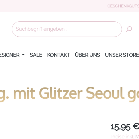
GESCHENKGUTS
ESIGNER
SALE
KONTAKT
ÜBER UNS
UNSER STORE
. mit Glitzer Seoul g
Regulärer Pr
15,95 
Preise inkl.