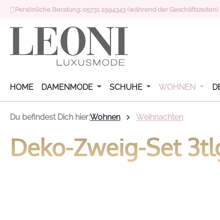
Persönliche Beratung: 05731 2594343 (während der Geschäftszeiten)
 Hauptinhalt springen
Zur Suche springen
Zur Hauptnavigation springen
HOME
DAMENMODE
SCHUHE
WOHNEN
D
Du befindest Dich hier:
Wohnen
Weihnachten
Deko-Zweig-Set 3tlg