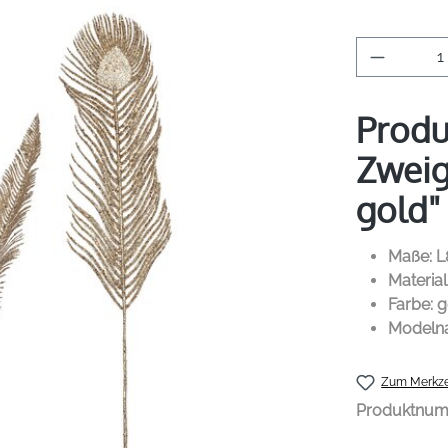
Produkt 
Produ
Zweig
gold"
Maße: 
Material
Farbe: 
Modeln
Zum Merkze
Produktnu