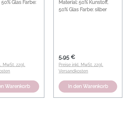
, 50% Glas Farbe:
Material: 50% Kunstoff,
50% Glas Farbe: silber
er Preis:
Regulärer Preis:
5,95 €
l. MwSt. zzgl.
Preise inkl. MwSt. zzgl.
osten
Versandkosten
en Warenkorb
In den Warenkorb