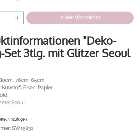
Anzahl: Gib den gewünschten Wert ein od
In den Warenkorb
ktinformationen "Deko-
-Set 3tlg. mit Glitzer Seoul
L80cm, 76cm, 65cm
: Kunstoff, Eisen, Papier
gold
ame: Seoul
ttel hinzufügen
mmer:
SW15831