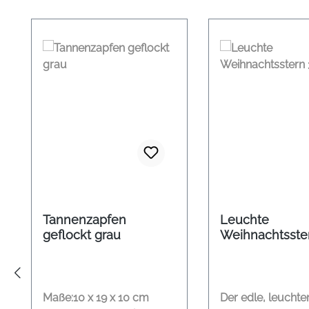
Produktgalerie überspringen
Tannenzapfen
Leuchte
geflockt grau
Weihnachtsste
33cm
Maße:10 x 19 x 10 cm
Der edle, leucht