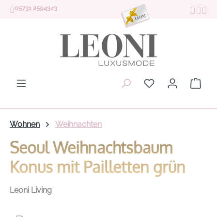
05731 2594343
Zum Hauptinhalt springen
Du hast 0 Produk
Ware
Wohnen
Weihnachten
Seoul Weihnachtsbaum
Konus mit Pailletten grün
Leoni Living