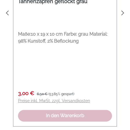
Tannenzapfen geflockt grau
Maße:10 x 19 x 10 cm Farbe: grau Material:
98% Kunstoff, 2% Beflockung
Verkaufspreis:
Regulärer Preis:
3,00 €
6,50 €
(53.85% gespart)
Preise inkl. MwSt. zzgl. Versandkosten
In den Warenkorb