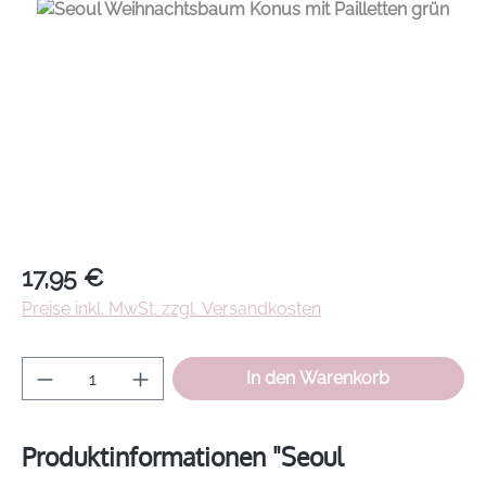
Regulärer Preis:
17,95 €
Preise inkl. MwSt. zzgl. Versandkosten
Produkt Anzahl: Gib den gewünschten Wer
In den Warenkorb
Produktinformationen "Seoul