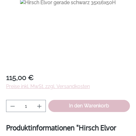
Regulärer Preis:
115,00 €
Preise inkl. MwSt. zzgl. Versandkosten
Produkt Anzahl: Gib den gewünschten Wer
In den Warenkorb
Produktinformationen "Hirsch Elvor