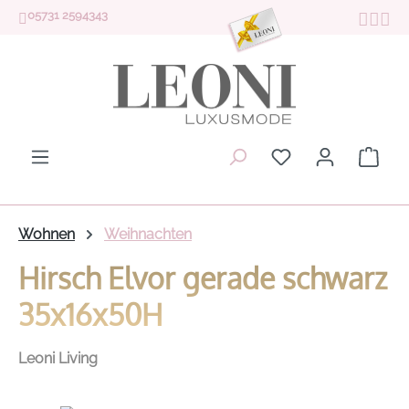
05731 2594343
Zum Hauptinhalt springen
Du hast 0 Produk
Ware
Wohnen
Weihnachten
Hirsch Elvor gerade schwarz
35x16x50H
Leoni Living