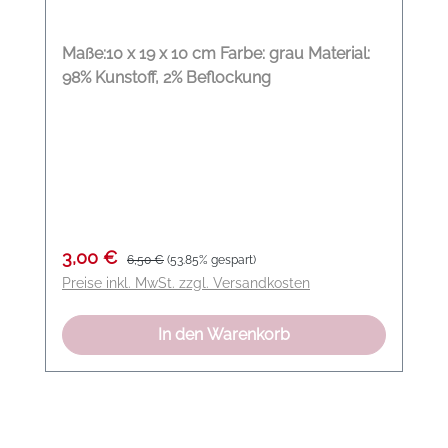
Maße:10 x 19 x 10 cm Farbe: grau Material:
98% Kunstoff, 2% Beflockung
Verkaufspreis:
Regulärer Preis:
3,00 €
6,50 €
(53.85% gespart)
Preise inkl. MwSt. zzgl. Versandkosten
In den Warenkorb