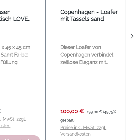
ssen
Copenhagen - Loafer
tisch LOVE
mit Tassels sand
 x 45 x 45 cm
Dieser Loafer von
: Samt Farbe:
Copenhagen verbindet
 Füllung
zeitlose Eleganz mit
sommerlicher Leichtigkeit.
Gefertigt aus besonders
weichem Wildleder,
überzeugt er durch seine
hochwertige Haptik und
seinen hohen
er Preis:
Verkaufspreis:
Regulärer Preis:
€
100,00 €
199,00 €
(49.75%
Tragekomfort. Das feine
l. MwSt. zzgl.
gespart)
Leder schmiegt sich
osten
Preise inkl. MwSt. zzgl.
angenehm an den Fuß an
Versandkosten
und macht den Schuh