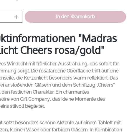
Anzahl: Gib den gewünschten Wert ein od
In den Warenkorb
ktinformationen "Madras
icht Cheers rosa/gold"
ves Windlicht mit fröhlicher Ausstrahlung, das sofort für
immung sorgt. Die rosafarbene Oberfläche trifft auf eine
nseite, die Kerzenlicht besonders warm reflektiert. Das
wei anstoßenden Gläsern und dem Schriftzug „Cheers“
t den festlichen Charakter. Ein charmantes
oire von
Gift Company
, das kleine Momente des
s stilvoll begleitet.
t setzt besonders schöne Akzente auf einem Tablett mit
zen, kleinen Vasen oder farbigen Gläsern. In Kombination