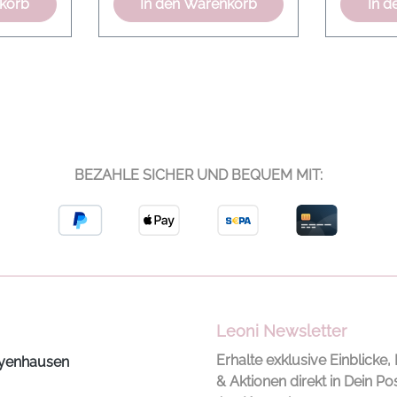
nkorb
In den Warenkorb
In d
(nicht
dem Kissen Tiefe und
he:
einen sanften Schimmer,
4cm
während die
m
kontrastierende Paspel
arbe:
dem Design eine klare
vin
Kontur gibt. Mit seinem
l
Format wirkt es dekorativ
auf Sofa, Sessel oder Bett
BEZAHLE SICHER UND BEQUEM MIT:
asse: A+
und setzt einen
charmanten, floralen
Akzent. Besonders schön
wirkt das Kissen zu
ruhigen Sofastoffen in
Naturtönen, Beige oder
Creme. Auch auf Leinen
Leoni Newsletter
oder grobem
Strukturstoff entsteht ein
Erhalte exklusive Einblicke, 
yenhausen
spannender
& Aktionen direkt in Dein Po
Materialkontrast. Für