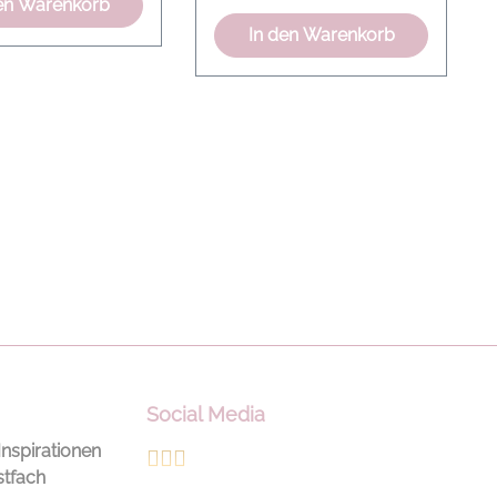
en Warenkorb
ideal für das Tragen ohne
In den Warenkorb
Strümpfe – perfekt für
Früh- und Spätsommer.
Die klassischen Tassel-
Details auf dem Spann
greifen ein
traditionsreiches
Designelement auf und
interpretieren es modern
und zurückhaltend. Die
runde Kappe, die leicht
erhöhte Form und die
minimalistische Silhouette
verleihen dem Loafer eine
edle, entspannte
Social Media
Ausstrahlung. Ein
dezentes Logo auf der
Inspirationen
Innensohle unterstreicht
stfach
den hochwertigen