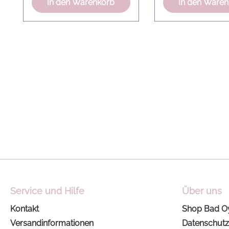
In den Warenkorb
In den Ware
im Christbaum. Farbe:
LED fest verbaut 
Magenta mit Glitter
austauschbar) Hö
Material: Beflockter
100cm Breite: 3
Kunststoff Maße: 10 cm
Schirmhöhe 33c
lang, 10 cm breit, 19 cm
Material: Metall F
hoch Verwendung: Indoor
Chrom 3 Watt Kel
3000 Leuchtmitte
inklusive
Energieeffizienzkl
Service und Hilfe
Über uns
Kontakt
Shop Bad O
Versandinformationen
Datenschutz