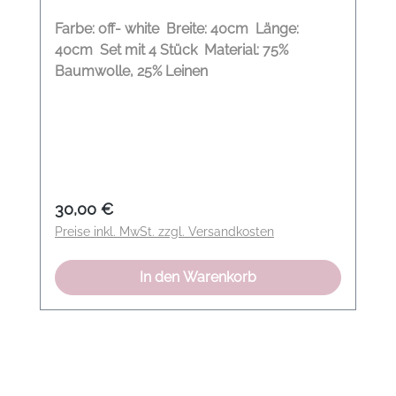
Farbe: off- white Breite: 40cm Länge:
40cm Set mit 4 Stück Material: 75%
Baumwolle, 25% Leinen
Regulärer Preis:
30,00 €
Preise inkl. MwSt. zzgl. Versandkosten
In den Warenkorb