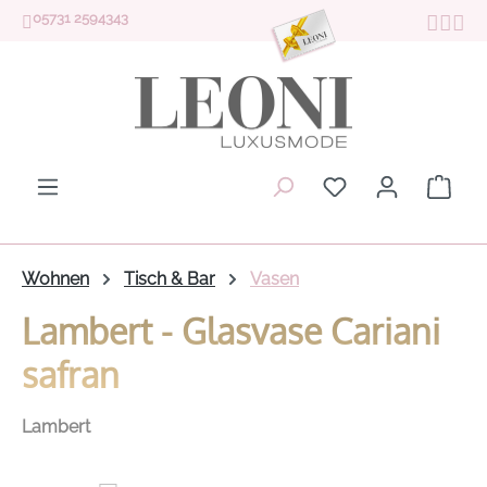
05731 2594343
Zum Hauptinhalt springen
Du hast 0 Produk
Ware
Wohnen
Tisch & Bar
Vasen
Lambert - Glasvase Cariani
safran
Lambert