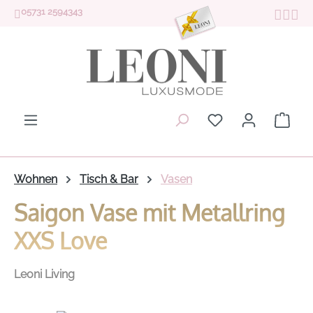
05731 2594343
Zum Hauptinhalt springen
Du hast 0 Produk
Ware
Wohnen
Tisch & Bar
Vasen
Saigon Vase mit Metallring
XXS Love
Leoni Living