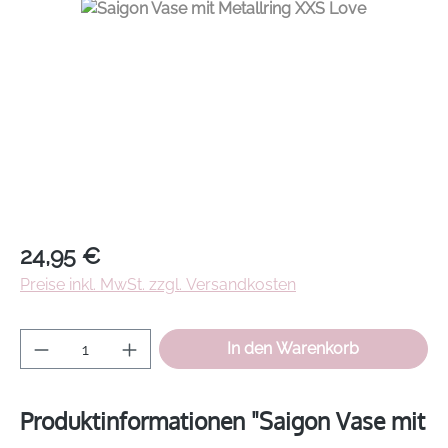
Regulärer Preis:
24,95 €
Preise inkl. MwSt. zzgl. Versandkosten
Produkt Anzahl: Gib den gewünschten Wer
In den Warenkorb
Produktinformationen "Saigon Vase mit