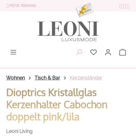
05731 2594343
Zum Hauptinhalt springen
Du hast 0 Produk
Ware
Wohnen
Tisch & Bar
Kerzenständer
Dioptrics Kristallglas
Kerzenhalter Cabochon
doppelt pink/lila
Leoni Living