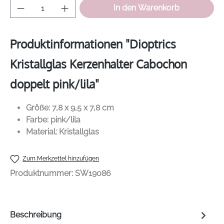
Produkt Anzahl: Gib den gewünschten Wer
In den Warenkorb
Produktinformationen "Dioptrics
Kristallglas Kerzenhalter Cabochon
doppelt pink/lila"
Größe: 7,8 x 9,5 x 7,8 cm
Farbe: pink/lila
Material: Kristallglas
Zum Merkzettel hinzufügen
Produktnummer:
SW19086
Beschreibung