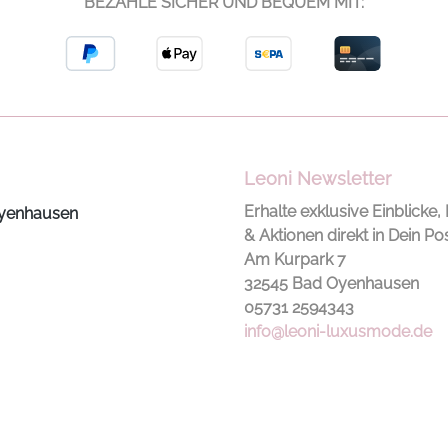
BEZAHLE SICHER UND BEQUEM MIT:
reduzier
Alternati
Sweatsh
Silhouet
fließend
tragen, 
bewusst
Leoni Newsletter
auszuba
Schnitt/
Erhalte exklusive Einblicke, 
yenhausen
Oversize
& Aktionen direkt in Dein Po
Ärmel, R
Am Kurpark 7
Ausschni
32545 Bad Oyenhausen
Rippbünd
05731 2594343
Seitensch
info@leoni-luxusmode.de
ungesäu
Metallö
Halsauss
Monogra
dem lin