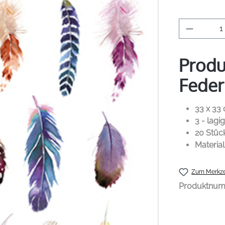
Produkt 
Produ
Feder
33 x 33
3 - lagig
20 Stüc
Material
Zum Merkze
Produktnu