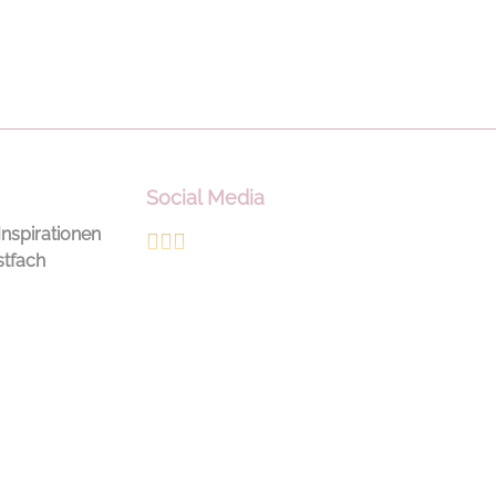
ter Gesamtlook.
v lässt sich das
irt zu schmalen
ten oder
en Stoffhosen
um die Weite
Social Media
lancieren.
Passform:
Inspirationen
d Fit, kurze
stfach
aglanärmel, V-
tt mit
chen, kleine
litze,
mter Abschluss,
se am
chnitt, „10“-
mmstickerei auf
ken Ärmel