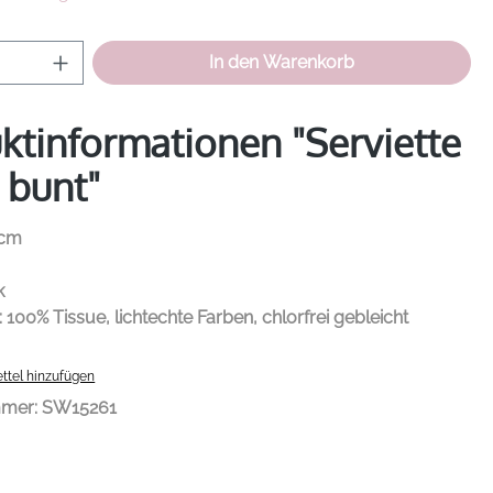
Anzahl: Gib den gewünschten Wert ein od
In den Warenkorb
ktinformationen "Serviette
 bunt"
 cm
k
: 100% Tissue, lichtechte Farben, chlorfrei gebleicht
ttel hinzufügen
mmer:
SW15261