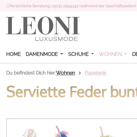
Persönliche Beratung: 05731 2594343 (während der Geschäftszeiten)
 Hauptinhalt springen
Zur Suche springen
Zur Hauptnavigation springen
HOME
DAMENMODE
SCHUHE
WOHNEN
D
Du befindest Dich hier:
Wohnen
Papeterie
Serviette Feder bun