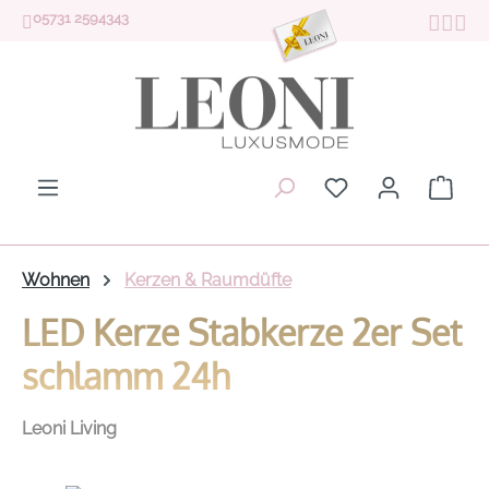
05731 2594343
Zum Hauptinhalt springen
Du hast 0 Produk
Ware
Wohnen
Kerzen & Raumdüfte
LED Kerze Stabkerze 2er Set
schlamm 24h
Leoni Living