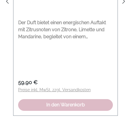
Der Duft bietet einen energischen Auftakt
mit Zitrusnoten von Zitrone, Limette und
Mandarine, begleitet von einem
vorherrschenden blumigen Duft von Efeu
und weißem Jasmin, mit einem
verführerischen Ausklang dank seiner
holzig-orientalischen Noten. Duftnote: Basil
& Mandarin Inhalt: 600 g Herkunftsland:
Spanien
Regulärer Preis:
59,90 €
Preise inkl. MwSt. zzgl. Versandkosten
In den Warenkorb