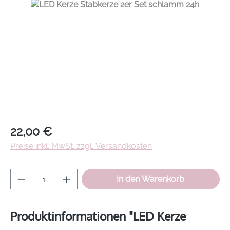
Regulärer Preis:
22,00 €
Preise inkl. MwSt. zzgl. Versandkosten
Produkt Anzahl: Gib den gewünschten Wer
In den Warenkorb
Produktinformationen "LED Kerze