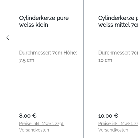
Cylinderkerze pure
Cylinderkerze 
weiss klein
weiss mittel 7
Durchmesser: 7cm Höhe:
Durchmesser: 7c
7,5 cm
10 cm
Regulärer Preis:
Regulärer Preis
8,00 €
10,00 €
Preise inkl. MwSt. zzgl.
Preise inkl. MwSt. zz
Versandkosten
Versandkosten