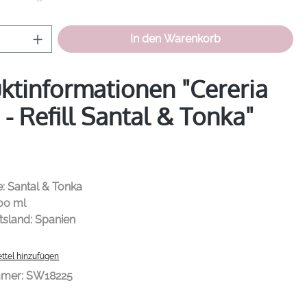
Anzahl: Gib den gewünschten Wert ein od
In den Warenkorb
ktinformationen "Cereria
 - Refill Santal & Tonka"
: Santal & Tonka
200 ml
tsland: Spanien
ttel hinzufügen
mmer:
SW18225