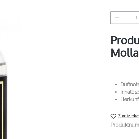
Produkt 
Produ
Molla
Duftnote
Inhalt: 
Herkunf
Zum Merkze
Produktnu