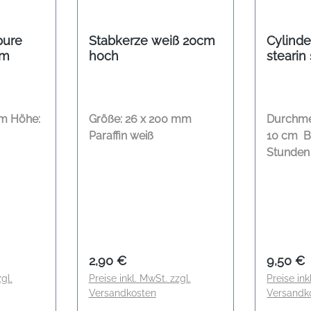
pure
Stabkerze weiß 20cm
Cylinde
cm
hoch
stearin
10 cm
m Höhe:
Größe: 26 x 200 mm
Durchme
Paraffin weiß
10 cm Br
Stunden
:
Regulärer Preis:
Regulär
2,90 €
9,50 €
gl.
Preise inkl. MwSt. zzgl.
Preise ink
Versandkosten
Versandk