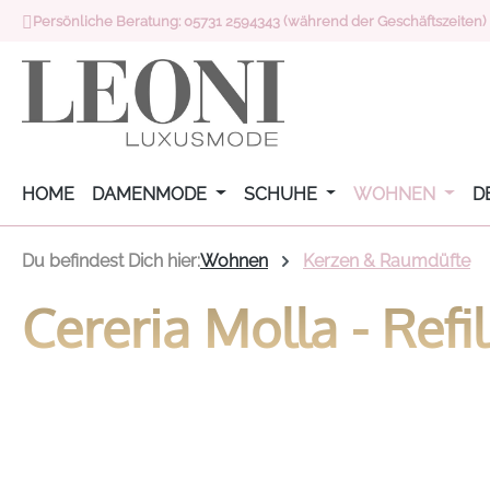
Persönliche Beratung: 05731 2594343 (während der Geschäftszeiten)
 Hauptinhalt springen
Zur Suche springen
Zur Hauptnavigation springen
HOME
DAMENMODE
SCHUHE
WOHNEN
D
Du befindest Dich hier:
Wohnen
Kerzen & Raumdüfte
Cereria Molla - Refi