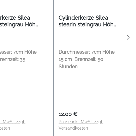
rkerze Silea
Cylinderkerze Silea
 steingrau Höhe
stearin steingrau Höhe
15 cm
sser: 7cm Höhe:
Durchmesser: 7cm Höhe:
ennzeit: 35
15 cm Brennzeit: 50
Stunden
er Preis:
Regulärer Preis:
12,00 €
l. MwSt. zzgl.
Preise inkl. MwSt. zzgl.
osten
Versandkosten