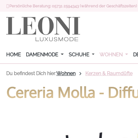
Persönliche Beratung: 05731 2594343 (während der Geschäftszeiten)
 Hauptinhalt springen
Zur Suche springen
Zur Hauptnavigation springen
HOME
DAMENMODE
SCHUHE
WOHNEN
D
Du befindest Dich hier:
Wohnen
Kerzen & Raumdüfte
Cereria Molla - Diff