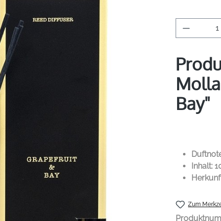
Produkt 
Produ
Molla
Bay"
Duftnote
Inhalt: 
Herkunf
Zum Merkze
Produktnu