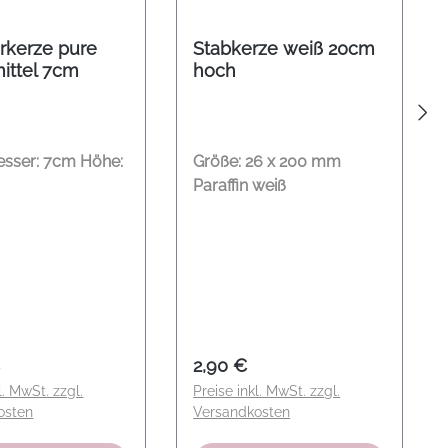
rkerze pure
Stabkerze weiß 20cm
ittel 7cm
hoch
sser: 7cm Höhe:
Größe: 26 x 200 mm
Paraffin weiß
er Preis:
Regulärer Preis:
€
2,90 €
l. MwSt. zzgl.
Preise inkl. MwSt. zzgl.
osten
Versandkosten