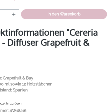
Anzahl: Gib den gewünschten Wert ein od
In den Warenkorb
ktinformationen "Cereria
 - Diffuser Grapefruit &
: Grapefruit & Bay
100 ml sowie 12 Holzstäbchen
tsland: Spanien
ttel hinzufügen
mmer:
SW18216