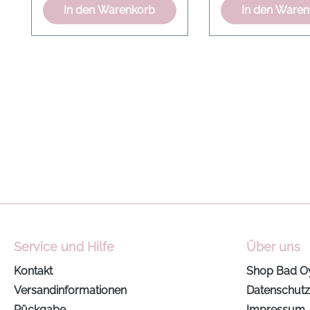
bei der sich Gewürze mit
In den Warenkorb
In den Ware
Lavendel zu einer
extremen und
tiefgründigen Mischung
verbinden. Tabak bringt
Maskulinität in die
Komposition. Vanille
mildert die Tabaktöne in
der Basis und verleiht
dem Duft einen
angenehmen,
komfortablen Aspekt.
Service und Hilfe
Über uns
Kontakt
Shop Bad O
Versandinformationen
Datenschutz
Rückgabe
Impressum