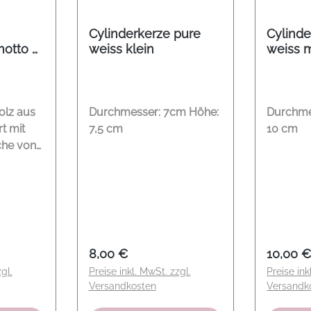
Cylinderkerze pure
Cylinde
motto di
weiss klein
weiss m
lz aus
Durchmesser: 7cm Höhe:
Durchme
t mit
7,5 cm
10 cm
sche von
abria
n
imeta,
ntführen.
otto di
:
Regulärer Preis:
Regulär
8,00 €
10,00 
250ml
gl.
Preise inkl. MwSt. zzgl.
Preise ink
panien
Versandkosten
Versandk