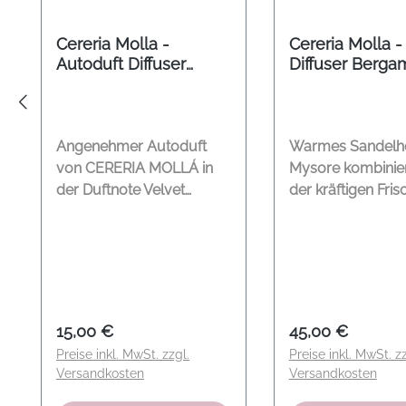
Cereria Molla -
Cereria Molla -
Autoduft Diffuser
Diffuser Berga
Velvet Wood
Calabria 250ml
Angenehmer Autoduft
Warmes Sandelho
von CERERIA MOLLÁ in
Mysore kombinier
der Duftnote Velvet
der kräftigen Fri
Wood. Das Duftkissen
Bergamottodi Cal
kann über eine
und Nuancen vo
Steckvorrichtung ganz
Kardamom und L
leicht in die
die uns auf diese
Lüftungsschlitze gesteckt
Mittelmeerinsel e
werden. Explosive
Duftnote: Bergam
Regulärer Preis:
Regulärer Preis
15,00 €
45,00 €
Kombination aus
Calabria Inhalt: 
Preise inkl. MwSt. zzgl.
Preise inkl. MwSt. zz
würzigen und
Herkunftsland: S
Versandkosten
Versandkosten
aromatischen Akkorden,