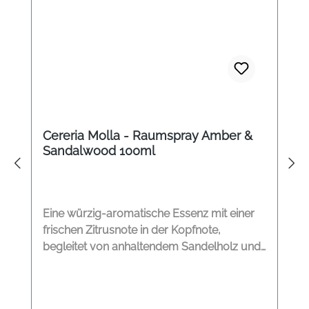
Cereria Molla - Raumspray Amber &
Sandalwood 100ml
Eine würzig-aromatische Essenz mit einer
frischen Zitrusnote in der Kopfnote,
begleitet von anhaltendem Sandelholz und
einer Basisnote aus Moschus mit süßem
Moschusduft und einer leichten Holznote,
die jeden Raum in Ihrem Zuhause versüßt.