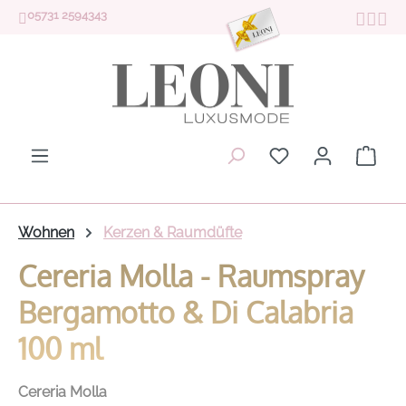
05731 2594343
Zum Hauptinhalt springen
Du hast 0 Produk
Ware
Wohnen
Kerzen & Raumdüfte
Cereria Molla - Raumspray
Bergamotto & Di Calabria
100 ml
Cereria Molla