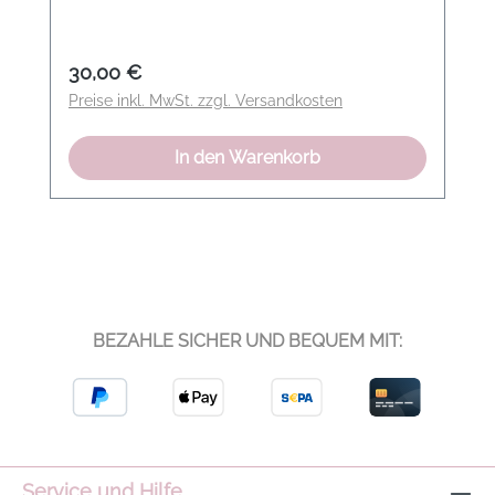
Duftnote: Amber & Sandalwood Inhalt: 100
ml Herkunftsland: Spanien
Regulärer Preis:
30,00 €
Preise inkl. MwSt. zzgl. Versandkosten
In den Warenkorb
BEZAHLE SICHER UND BEQUEM MIT:
Service und Hilfe