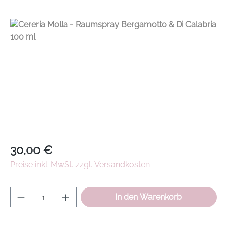
Regulärer Preis:
30,00 €
Preise inkl. MwSt. zzgl. Versandkosten
Produkt Anzahl: Gib den gewünschten Wer
In den Warenkorb