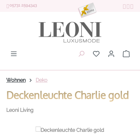
05731 2594343
Zum Hauptinhalt springen
Du hast 0 Produk
Ware
Wohnen
Deko
Deckenleuchte Charlie gold
Leoni Living