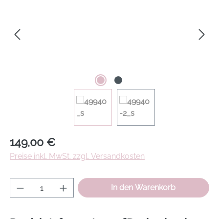
Regulärer Preis:
149,00 €
Preise inkl. MwSt. zzgl. Versandkosten
Produkt Anzahl: Gib den gewünschten Wer
In den Warenkorb