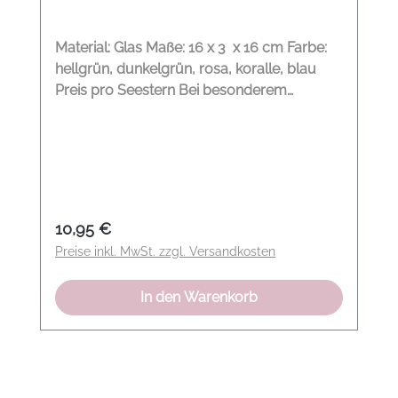
Material: Glas Maße: 16 x 3 x 16 cm Farbe:
hellgrün, dunkelgrün, rosa, koralle, blau
Preis pro Seestern Bei besonderem
Farbwunsch bitte diesen auf Ihrer
Bestellung mit vermerken,
Regulärer Preis:
10,95 €
Preise inkl. MwSt. zzgl. Versandkosten
In den Warenkorb