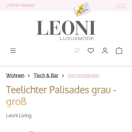
05731 2594343
Zum Hauptinhalt springen
Du hast 0 Produk
Ware
Wohnen
Tisch & Bar
Kerzenständer
Teelichter Palisades grau -
groß
Leoni Living