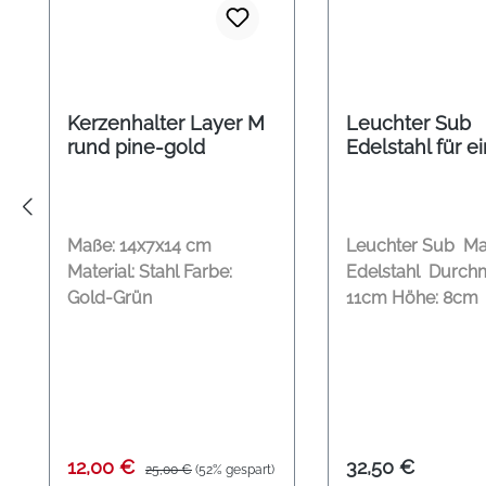
Kerzenhalter Layer M
Leuchter Sub
rund pine-gold
Edelstahl für e
Kerze
Maße: 14x7x14 cm
Leuchter Sub Mat
Material: Stahl Farbe:
Edelstahl Durch
Gold-Grün
11cm Höhe: 8cm 
Kerze mit Durch
bis 10cm
Verkaufspreis:
Regulärer Preis:
Regulärer Preis
12,00 €
32,50 €
25,00 €
(52% gespart)