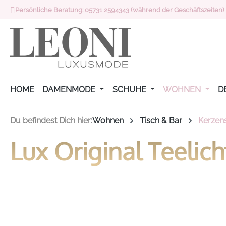
Persönliche Beratung: 05731 2594343 (während der Geschäftszeiten)
 Hauptinhalt springen
Zur Suche springen
Zur Hauptnavigation springen
HOME
DAMENMODE
SCHUHE
WOHNEN
D
Du befindest Dich hier:
Wohnen
Tisch & Bar
Kerzen
Lux Original Teelic