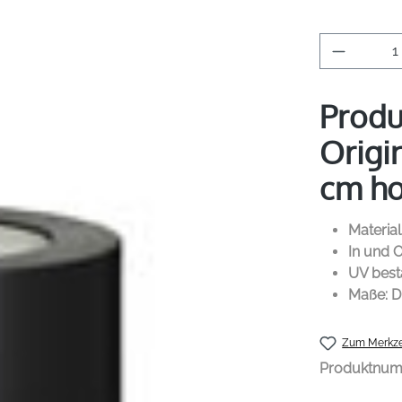
Produkt 
Produ
Origi
cm ho
Material
In und 
UV best
Maße: D
Zum Merkze
Produktnu