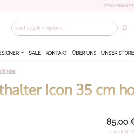
GESCHENKGUTS
ESIGNER
SALE
KONTAKT
ÜBER UNS
UNSER STORE
ständer
hthalter Icon 35 cm h
Regulärer Pr
85,00 
Preise inkl.