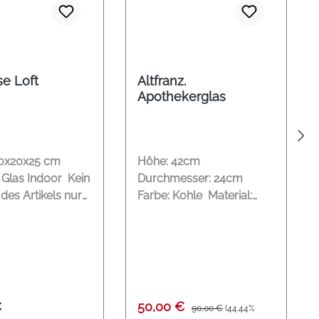
e Loft
Altfranz.
Apothekerglas
20x20x25 cm
Höhe: 42cm
Glas Indoor Kein
Durchmesser: 24cm
des Artikels nur
Farbe: Kohle Material:
m Shop in Bad
Glas Kein Versand des
en erhältlich!
Artikels nur direkt im
Shop in Bad Oeynhausen
erhältlich!
er Preis:
Verkaufspreis:
Regulärer Preis:
€
50,00 €
90,00 €
(44.44%