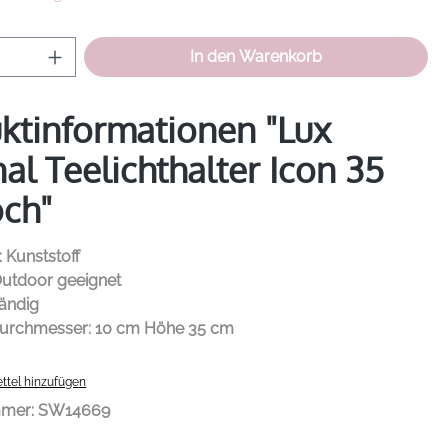
Anzahl: Gib den gewünschten Wert ein od
In den Warenkorb
ktinformationen "Lux
nal Teelichthalter Icon 35
ch"
: Kunststoff
Outdoor geeignet
ändig
urchmesser: 10 cm Höhe 35 cm
ttel hinzufügen
mmer:
SW14669