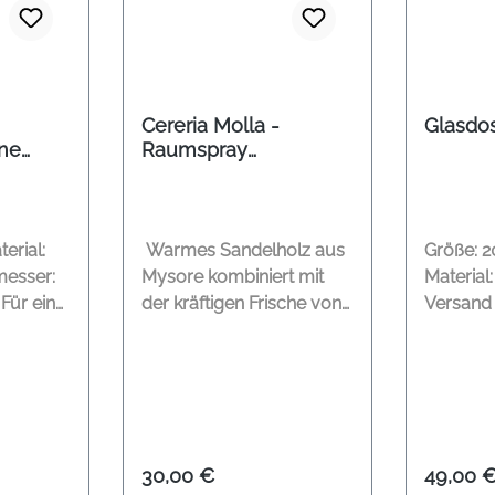
Cereria Molla -
Glasdos
ine
Raumspray
Bergamotto & Di
Calabria 100 ml
erial:
Warmes Sandelholz aus
Größe: 
messer:
Mysore kombiniert mit
Material: 
Für eine
der kräftigen Frische von
Versand 
messer
Bergamotto di Calabria
direkt i
und Nuancen von
Oeynhaus
Kardamom und Limeta,
die uns auf diese
Mittelmeerinsel entführen.
Duftnote: Bergamotto Di
:
Regulärer Preis:
Regulär
30,00 €
49,00 
Calabria Inhalt: 100 ml