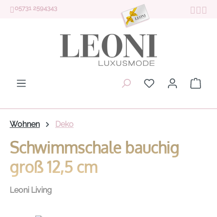
05731 2594343
Zum Hauptinhalt springen
Du hast 0 Produk
Ware
Wohnen
Deko
Schwimmschale bauchig
groß 12,5 cm
Leoni Living