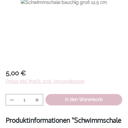
Regulärer Preis:
5,00 €
Preise inkl. MwSt. zzgl. Versandkosten
Produkt Anzahl: Gib den gewünschten Wer
In den Warenkorb
Produktinformationen "Schwimmschale