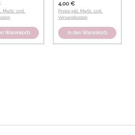
er Preis:
Regulärer Preis:
€
4,00 €
l. MwSt. zzgl.
Preise inkl. MwSt. zzgl.
osten
Versandkosten
en Warenkorb
In den Warenkorb