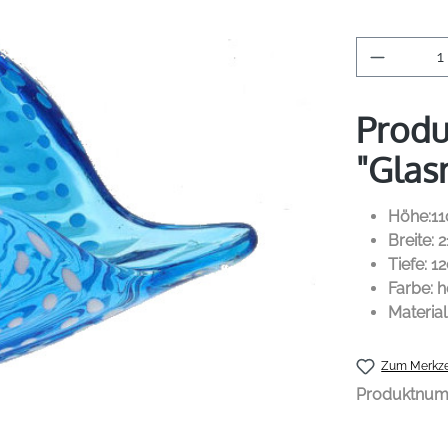
Produkt 
Produ
"Glas
Höhe:1
Breite: 
Tiefe: 1
Farbe: h
Material
Zum Merkze
Produktnu