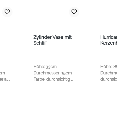
Zylinder Vase mit
Hurrica
Schliff
Kerzenh
Höhe: 33cm
Höhe: 2
4cm
Durchmesser: 15cm
Durchme
rial:
Farbe: durchsichtig
durchsic
Material: Glas Kein
Glas un
t im
Versand des Artikels nur
nhausen
direkt im Shop in Bad
Oeynhausen erhältlich!