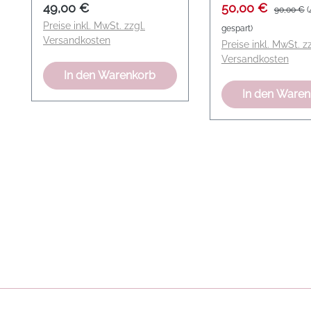
Regulärer Preis:
Verkaufspreis:
Regulärer 
49,00 €
50,00 €
90,00 €
(
Preise inkl. MwSt. zzgl.
gespart)
Versandkosten
Preise inkl. MwSt. zz
Versandkosten
In den Warenkorb
In den Ware