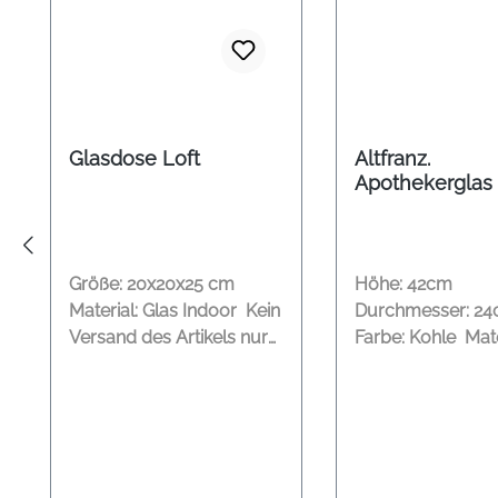
Glasdose Loft
Altfranz.
Apothekerglas
Größe: 20x20x25 cm
Höhe: 42cm
Material: Glas Indoor Kein
Durchmesser: 2
Versand des Artikels nur
Farbe: Kohle Mate
direkt im Shop in Bad
Glas Kein Versand des
Oeynhausen erhältlich!
Artikels nur direk
Shop in Bad Oey
erhältlich!