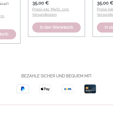
Preis:
Regulärer Preis:
Regulär
35,00 €
35,00 
44.44%
Preise inkl. MwSt. zzgl.
Preise ink
Versandkosten
Versandk
gl.
In den Warenkorb
In d
nkorb
BEZAHLE SICHER UND BEQUEM MIT: