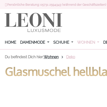
Persönliche Beratung: 05731 2594343 (während der Geschäftszeiten)
 Hauptinhalt springen
Zur Suche springen
Zur Hauptnavigation springen
HOME
DAMENMODE
SCHUHE
WOHNEN
D
Du befindest Dich hier:
Wohnen
Deko
Glasmuschel hellbl