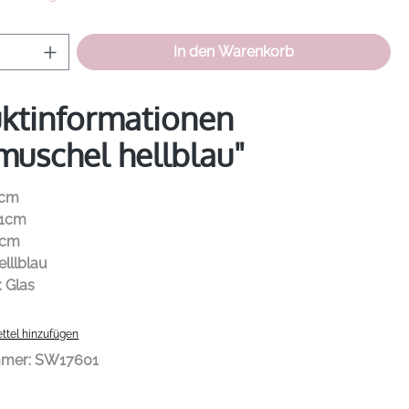
Anzahl: Gib den gewünschten Wert ein od
In den Warenkorb
ktinformationen
muschel hellblau"
1cm
21cm
2cm
elllblau
: Glas
ttel hinzufügen
mmer:
SW17601