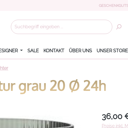
GESCHENKGUTS
ESIGNER
SALE
KONTAKT
ÜBER UNS
UNSER STORE
hter
tur grau 20 Ø 24h
Regulärer Pr
36,00 
Preise inkl.