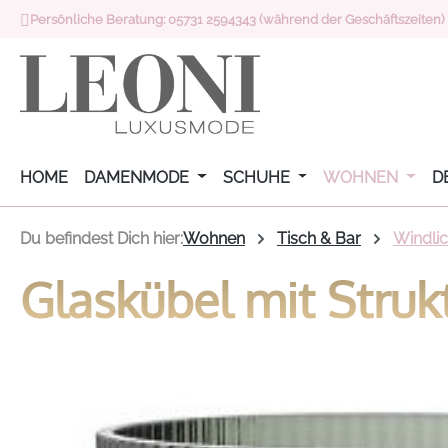
Persönliche Beratung: 05731 2594343 (während der Geschäftszeiten)
 Hauptinhalt springen
Zur Suche springen
Zur Hauptnavigation springen
HOME
DAMENMODE
SCHUHE
WOHNEN
D
Du befindest Dich hier:
Wohnen
Tisch & Bar
Windlic
Glaskübel mit Struk