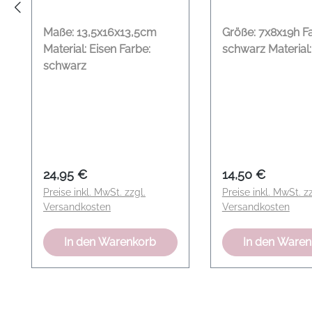
Maße: 13,5x16x13,5cm
Größe: 7x8x19h F
Material: Eisen Farbe:
schwarz Material:
schwarz
Regulärer Preis:
Regulärer Preis
24,95 €
14,50 €
Preise inkl. MwSt. zzgl.
Preise inkl. MwSt. zz
Versandkosten
Versandkosten
In den Warenkorb
In den Ware