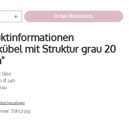
Anzahl: Gib den gewünschten Wert ein od
In den Warenkorb
ktinformationen
kübel mit Struktur grau 20
"
: Glas
0 Ø 24h
grau
ttel hinzufügen
mmer:
SW17155