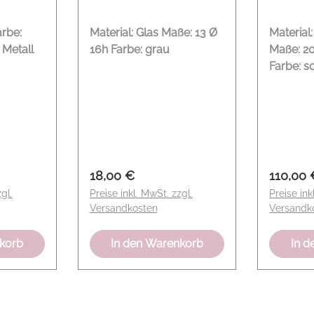
arbe:
Material: Glas Maße: 13 Ø
Material
 Metall
16h Farbe: grau
Maße: 2
Farbe: sch
Versand 
direkt i
Oeynhaus
:
Regulärer Preis:
Regulär
18,00 €
110,00 
gl.
Preise inkl. MwSt. zzgl.
Preise ink
Versandkosten
Versandk
nkorb
In den Warenkorb
In d