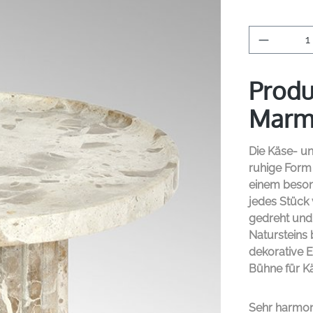
Produkt 
Produ
Marmo
Die Käse- u
ruhige Form 
einem beson
jedes Stück v
gedreht und 
Natursteins
dekorative E
Bühne für Kä
Sehr harmon