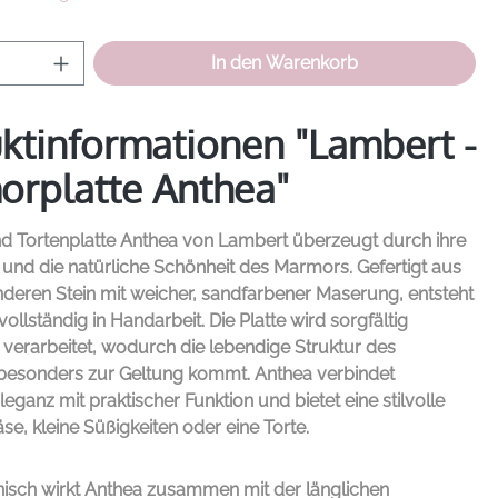
Anzahl: Gib den gewünschten Wert ein od
In den Warenkorb
ktinformationen "Lambert -
rplatte Anthea"
nd Tortenplatte Anthea von
Lambert
überzeugt durch ihre
und die natürliche Schönheit des Marmors. Gefertigt aus
deren Stein mit weicher, sandfarbener Maserung, entsteht
ollständig in Handarbeit. Die Platte wird sorgfältig
verarbeitet, wodurch die lebendige Struktur des
 besonders zur Geltung kommt. Anthea verbindet
leganz mit praktischer Funktion und bietet eine stilvolle
se, kleine Süßigkeiten oder eine Torte.
isch wirkt Anthea zusammen mit der länglichen