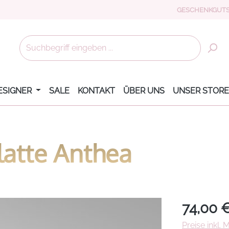
GESCHENKGUTS
ESIGNER
SALE
KONTAKT
ÜBER UNS
UNSER STORE
atte Anthea
Regulärer Pr
74,00 
Preise inkl.