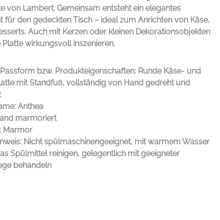
te von
Lambert
. Gemeinsam entsteht ein elegantes
 für den gedeckten Tisch – ideal zum Anrichten von Käse,
sserts. Auch mit Kerzen oder kleinen Dekorationsobjekten
e Platte wirkungsvoll inszenieren.
/Passform bzw. Produkteigenschaften: Runde Käse- und
latte mit Standfuß, vollständig von Hand gedreht und
t
ame: Anthea
Sand marmoriert
l: Marmor
inweis: Nicht spülmaschinengeeignet, mit warmem Wasser
s Spülmittel reinigen, gelegentlich mit geeigneter
lege behandeln