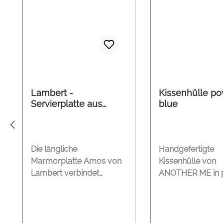
Lambert -
Kissenhülle p
Servierplatte aus
blue
Marmor Amos
Die längliche
Handgefertigte
Marmorplatte Amos von
Kissenhülle von
Lambert verbindet
ANOTHER ME in 
natürliche Materialität mit
blue aus Naturmat
klarer, ruhiger Form. Aus
Material: 100% ec
einem massiven Stück
Maße: 40 x 40 cm
Marmor von Hand
powder blue