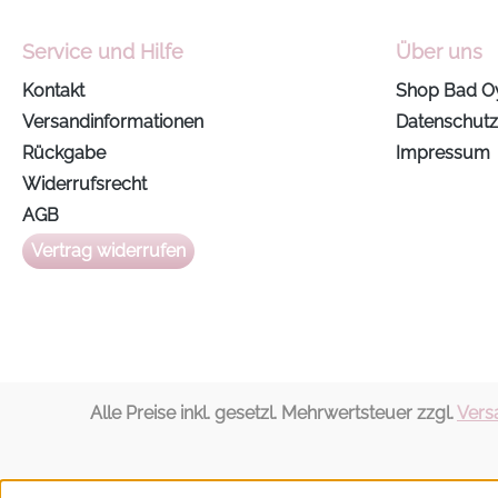
wirkt die Platte in
Kombination mit der
Service und Hilfe
Über uns
Käse- und Tortenplatte
Anthea von Lambert.
Kontakt
Shop Bad O
Gemeinsam entsteht ein
Versandinformationen
Datenschutz
stilvolles Arrangement für
Rückgabe
Impressum
den gedeckten Tisch.
Widerrufsrecht
Auch als Kerzenteller, für
AGB
kleine Snacks oder im
Bad zur Ablage von
Vertrag widerrufen
Schmuck und Kosmetik
setzt sie einen ruhigen,
hochwertigen Akzent.
Produkteigenschaften:
Multifunktionale Servier-
und Ablageplatte, aus
Alle Preise inkl. gesetzl. Mehrwertsteuer zzgl.
Vers
einem massiven
Marmorblock
handgeschnitten und