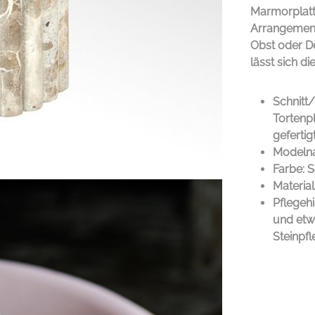
Marmorplat
Arrangement
Obst oder De
lässt sich di
Schnitt
Tortenp
gefertig
Modeln
Farbe: 
Materia
Pflegeh
und etwa
Steinpf