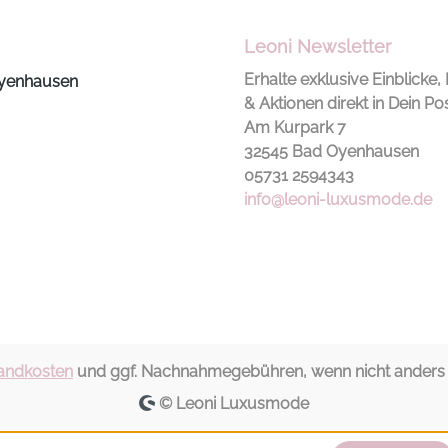
Accessoires entsteht ein
von Hand
lockeres, stilvolles
jedes Stü
Leoni Newsletter
Arrangement für Aperitif
Unikat. Material
oder Dinner.
Alumini
Erhalte exklusive Einblicke, 
yenhausen
Produkteigenschaften:
gold Du
& Aktionen direkt in Dein Po
Untersetzer mit Hummer-
Gefertigt
Am Kurpark 7
Motiv, Maße 11 x 0,6 x 11
Sandguss
32545 Bad Oyenhausen
cm Modellname: Love
Aufhänge
05731 2594343
Tiles Farbe: rosa Material:
info@leoni-luxusmode.de
Terracotta Pflegehinweis:
Mit einem feuchten Tuch
reinigen und anschließend
trocken wischen
andkosten
und ggf. Nachnahmegebühren, wenn nicht anders a
© Leoni Luxusmode