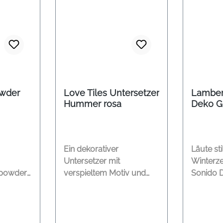
owder
Love Tiles Untersetzer
Lamber
Hummer rosa
Deko G
matt g
Ein dekorativer
Läute sti
Untersetzer mit
Winterzei
powder
verspieltem Motiv und
Sonido 
erial.
maritimer Note. Das rosa
Lambert. Mit ihr
o Leinen
Design zeigt einen
klassis
 Farbe:
stilisierten Hummer mit
und dem
kleinem Herzdetail und
Nickel-Fi