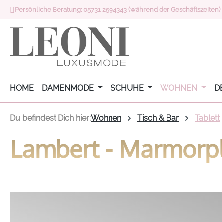
Persönliche Beratung: 05731 2594343 (während der Geschäftszeiten)
 Hauptinhalt springen
Zur Suche springen
Zur Hauptnavigation springen
HOME
DAMENMODE
SCHUHE
WOHNEN
D
Du befindest Dich hier:
Wohnen
Tisch & Bar
Tablett
Lambert - Marmorpl