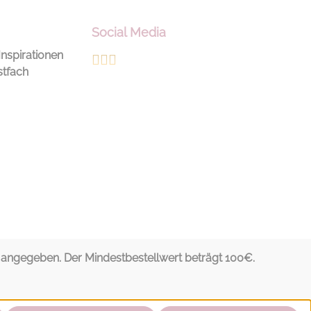
 veredelt –
ck ist ein kleines
Social Media
um Farbe matt
Inspirationen
rchmesser 13 cm
stfach
 im traditionellen
verfahren Mit
r zur Dekoration
ngegeben. Der Mindestbestellwert beträgt 100€.