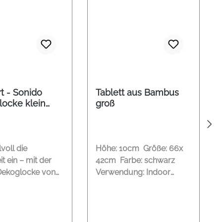
t - Sonido
Tablett aus Bambus
locke klein
groß
old D 13cm
lvoll die
Höhe: 10cm Größe: 66x
t ein – mit der
42cm Farbe: schwarz
Dekoglocke von
Verwendung: Indoor
er
Material: Bambus
chen Glockenform
 glänzenden
nish ist sie ein