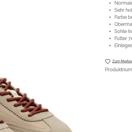
Normal
Sehr ho
Farbe b
Obermat
Sohle 
Futter 7
Einleg
Zum Merkze
Produktnu