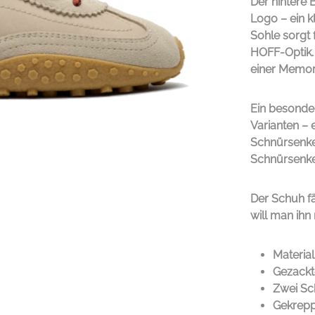
Der hintere 
Logo – ein k
Sohle sorgt 
HOFF-Optik. 
einer Memor
Ein besonde
Varianten – 
Schnürsenke
Schnürsenkel
Der Schuh f
will man ihn
Materia
Gezackt
Zwei Sch
Gekrepp