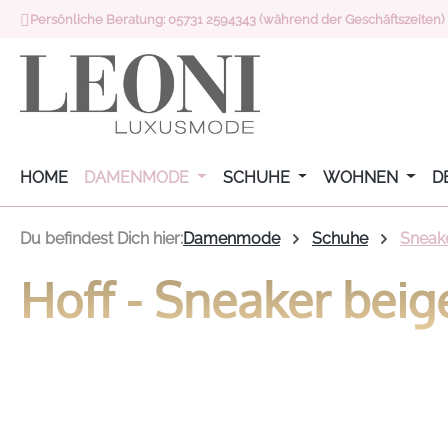
Persönliche Beratung: 05731 2594343 (während der Geschäftszeiten)
 Hauptinhalt springen
Zur Suche springen
Zur Hauptnavigation springen
HOME
DAMENMODE
SCHUHE
WOHNEN
D
Du befindest Dich hier:
Damenmode
Schuhe
Sneak
Hoff - Sneaker beig