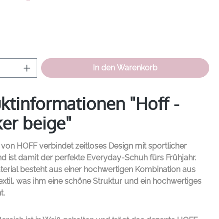
hlen
Anzahl: Gib den gewünschten Wert ein od
In den Warenkorb
ktinformationen "Hoff -
er beige"
r von
HOFF
verbindet zeitloses Design mit sportlicher
nd ist damit der perfekte Everyday-Schuh fürs Frühjahr.
erial besteht aus einer hochwertigen Kombination aus
xtil, was ihm eine schöne Struktur und ein hochwertiges
t.