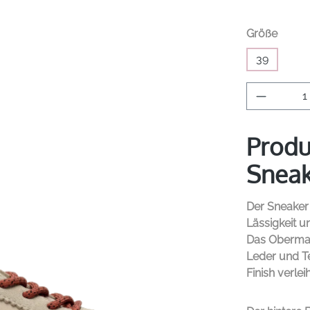
auswä
Größe
39
Produkt 
Produ
Sneak
Der Sneake
Lässigkeit u
Das Obermat
Leder und Te
Finish verleih