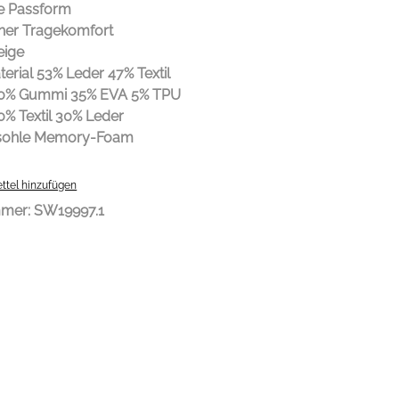
e Passform
her Tragekomfort
eige
erial 53% Leder 47% Textil
60% Gummi 35% EVA 5% TPU
0% Textil 30% Leder
esohle Memory-Foam
ttel hinzufügen
mmer:
SW19997.1