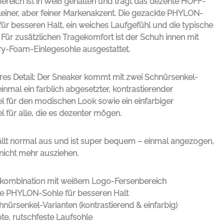
Bereich ist in Weiß gehalten und trägt das dezente HOFF-
leiner, aber feiner Markenakzent. Die gezackte PHYLON-
für besseren Halt, ein weiches Laufgefühl und die typische
Für zusätzlichen Tragekomfort ist der Schuh innen mit
y-Foam-Einlegesohle ausgestattet.
res Detail: Der Sneaker kommt mit zwei Schnürsenkel-
einmal ein farblich abgesetzter, kontrastierender
l für den modischen Look sowie ein einfarbiger
 für alle, die es dezenter mögen.
ällt normal aus und ist super bequem – einmal angezogen,
 nicht mehr ausziehen.
lkombination mit weißem Logo-Fersenbereich
e PHYLON-Sohle für besseren Halt
nürsenkel-Varianten (kontrastierend & einfarbig)
te, rutschfeste Laufsohle