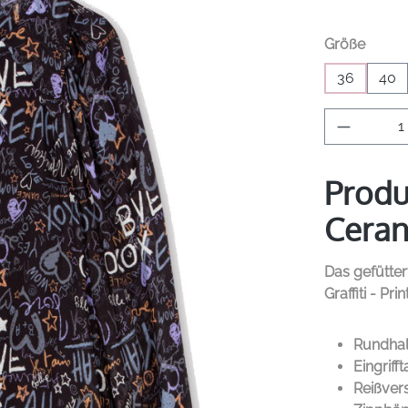
auswä
Größe
36
40
Produkt 
Produ
Cerano
Das gefütter
Graffiti - P
Rundhal
Eingriff
Reißver