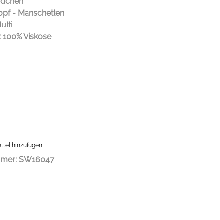
ndchen
nopf - Manschetten
ulti
: 100% Viskose
ttel hinzufügen
mmer:
SW16047