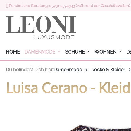
Persönliche Beratung: 05731 2594343 (während der Geschäftszeiten)
 Hauptinhalt springen
Zur Suche springen
Zur Hauptnavigation springen
HOME
DAMENMODE
SCHUHE
WOHNEN
D
Du befindest Dich hier:
Damenmode
Röcke & Kleider
Luisa Cerano - Kleid 