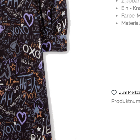
Zippbä
Ein - K
Farbe: M
Material
Zum Merkze
Produktnu