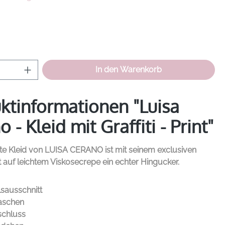
hlen
Anzahl: Gib den gewünschten Wert ein od
In den Warenkorb
ktinformationen "Luisa
 - Kleid mit Graffiti - Print"
te Kleid von
LUISA CERANO
ist mit seinem exclusiven
rint auf leichtem Viskosecrepe ein echter Hingucker.
sausschnitt
taschen
schluss