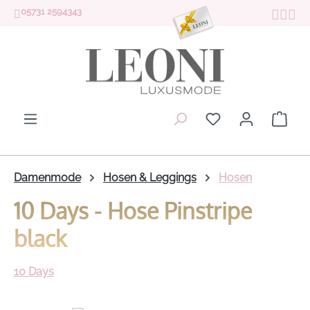
05731 2594343
Zum Hauptinhalt springen
Du hast 0 Produk
Ware
Damenmode
Hosen & Leggings
Hosen
10 Days - Hose Pinstripe
black
10 Days