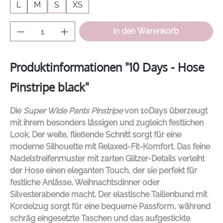
L
M
S
XS
Produkt Anzahl: Gib den gewünschten Wer
In den Warenkorb
Produktinformationen "10 Days - Hose
Pinstripe black"
Die
Super Wide Pants Pinstripe
von
10Days
überzeugt
mit ihrem besonders lässigen und zugleich festlichen
Look. Der weite, fließende Schnitt sorgt für eine
moderne Silhouette mit Relaxed-Fit-Komfort. Das feine
Nadelstreifenmuster mit zarten Glitzer-Details verleiht
der Hose einen eleganten Touch, der sie perfekt für
festliche Anlässe, Weihnachtsdinner oder
Silvesterabende macht. Der elastische Taillenbund mit
Kordelzug sorgt für eine bequeme Passform, während
schräg eingesetzte Taschen und das aufgestickte