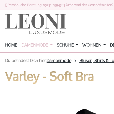
Persönliche Beratung: 05731 2594343 (während der Geschäftszeiten)
 Hauptinhalt springen
Zur Suche springen
Zur Hauptnavigation springen
HOME
DAMENMODE
SCHUHE
WOHNEN
D
Du befindest Dich hier:
Damenmode
Blusen, Shirts & T
Varley - Soft Bra