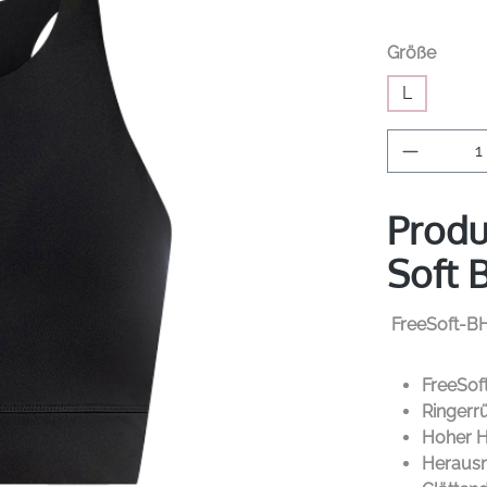
auswä
Größe
L
Produkt 
Produ
Soft 
FreeSoft-BH
FreeSoft
Ringerr
Hoher H
Heraus