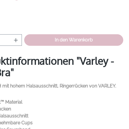
hlen
Anzahl: Gib den gewünschten Wert ein od
In den Warenkorb
ktinformationen "Varley -
Bra"
 mit hohem Halsausschnitt, Ringerrücken von
VARLEY.
™️ Material
ücken
alsausschnitt
nehmbare Cups