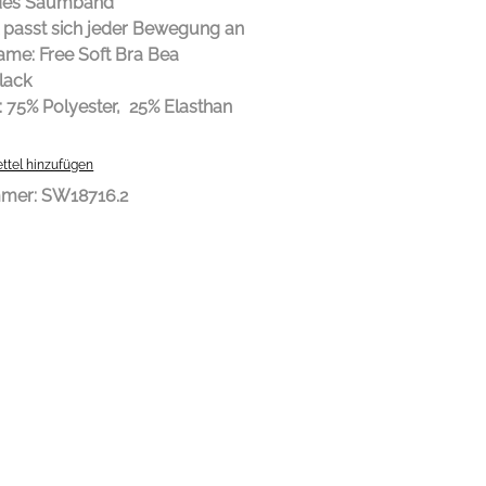
ndes Saumband
l passt sich jeder Bewegung an
me: Free Soft Bra Bea
lack
: 75% Polyester, 25% Elasthan
ttel hinzufügen
mmer:
SW18716.2