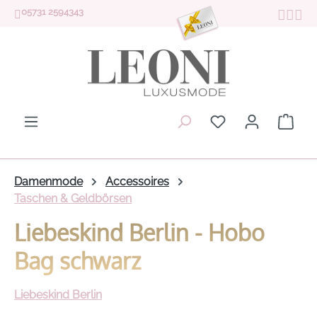
05731 2594343
Zum Hauptinhalt springen
Du hast 0 Produk
Ware
Damenmode
Accessoires
Taschen & Geldbörsen
Liebeskind Berlin - Hobo
Bag schwarz
Liebeskind Berlin