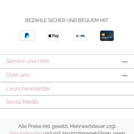
zusätzliche offene Tasche für perfekte
Organisation. Ein dezentes, goldenes
Liebeskind-Logo auf der Vorderseite rundet
BEZAHLE SICHER UND BEQUEM MIT:
das elegante Design ab – die perfekte
Kombination aus Alltagstauglichkeit und
Luxus. Weiches, geschmeidiges Leder
Form: Banane Durchgängiger Lederriemen
– tragbar am Arm oder Crossover
Reißverschluss zum Schließen Innenfutter in
Service und Hilfe
Schwarz Innen: eine Reißverschlusstasche
und eine offene Tasche Verstärkter Boden
Über uns
Golden geprägtes Liebeskind-Logo auf der
Vorderseite Modelname: Hobo 100%
Leoni Newsletter
Lammleder Farbe: Dunkelbraun
Social Media
Alle Preise inkl. gesetzl. Mehrwertsteuer zzgl.
Versandkosten
und ggf. Nachnahmegebühren, wenn