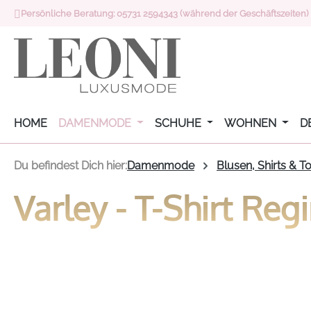
Persönliche Beratung: 05731 2594343 (während der Geschäftszeiten)
 Hauptinhalt springen
Zur Suche springen
Zur Hauptnavigation springen
HOME
DAMENMODE
SCHUHE
WOHNEN
D
Du befindest Dich hier:
Damenmode
Blusen, Shirts & T
Varley - T-Shirt Reg