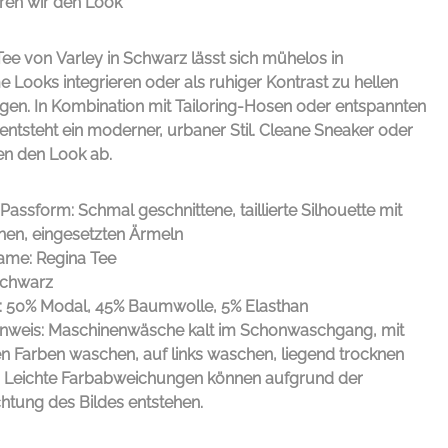
ren wir den Look
Tee von
Varley
in Schwarz lässt sich mühelos in
ooks integrieren oder als ruhiger Kontrast zu hellen
gen. In Kombination mit Tailoring-Hosen oder entspannten
ntsteht ein moderner, urbaner Stil. Cleane Sneaker oder
en den Look ab.
Passform: Schmal geschnittene, taillierte Silhouette mit
chen, eingesetzten Ärmeln
me: Regina Tee
Schwarz
l: 50% Modal, 45% Baumwolle, 5% Elasthan
inweis: Maschinenwäsche kalt im Schonwaschgang, mit
en Farben waschen, auf links waschen, liegend trocknen
: Leichte Farbabweichungen können aufgrund der
htung des Bildes entstehen.