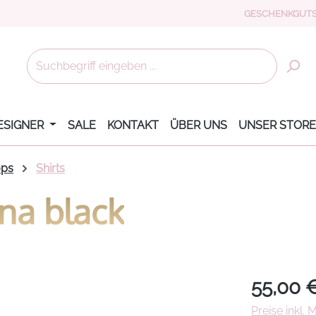
GESCHENKGUTS
ESIGNER
SALE
KONTAKT
ÜBER UNS
UNSER STORE
ops
Shirts
ina black
Regulärer Pr
55,00 
Preise inkl.