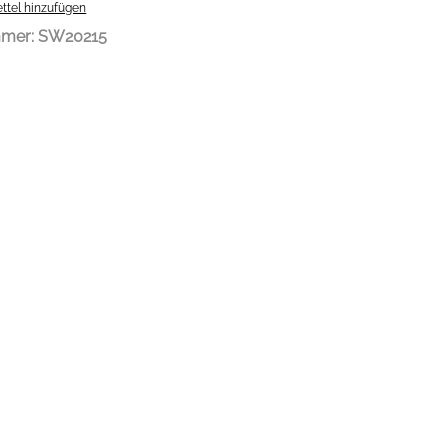
ttel hinzufügen
mmer:
SW20215