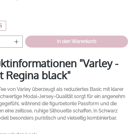
hlen
S
Anzahl: Gib den gewünschten Wert ein od
In den Warenkorb
ktinformationen "Varley -
rt Regina black"
Tee von
Varley
überzeugt als reduziertes Basic mit klarer
ochwertige Modal-Jersey-Qualität sorgt für ein angenehm
gegefühl, während die figurbetonte Passform und die
en eine zeitlose, ruhige Silhouette schaffen. In Schwarz
dell besonders puristisch und vielseitig kombinierbar.