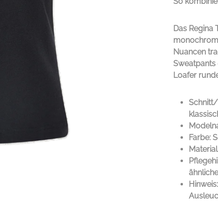
So kombinie
Das Regina 
monochrome L
Nuancen tra
Sweatpants e
Loafer rund
Schnitt/
klassis
Modelna
Farbe: 
Materia
Pflegeh
ähnlich
Hinweis
Ausleuc