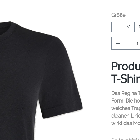
auswä
Größe
L
M
Produkt 
Produ
T-Shi
Das Regina 
Form. Die h
weiches Tra
cleanen Lini
wirkt das Mo