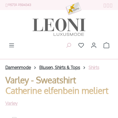
05731 2594343
Zum Hauptinhalt springen
Du hast 0 Produk
Ware
Damenmode
Blusen, Shirts & Tops
Shirts
Varley - Sweatshirt
Catherine elfenbein meliert
Varley