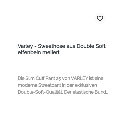
Varley - Sweathose aus Double Soft
elfenbein meliert
Die Slim Cuff Pant 25 von VARLEY ist eine
moderne Sweatpant in der exklusiven
Double-Soft-Qualität. Der elastische Bund
mit innenliegendem Tunnelzug sorgt für
perfekten Sitz und hohen Tragekomfort.
Seitliche Eingriffstaschen und zwei
angedeutete Gesäßtaschen verleihen der
Hose eine lässige Note. Durch die schmal