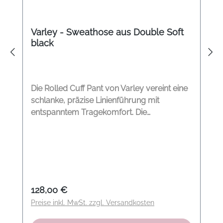
Varley - Sweathose aus Double Soft
black
Die Rolled Cuff Pant von Varley vereint eine
schlanke, präzise Linienführung mit
entspanntem Tragekomfort. Die
DoubleSoft®-Qualität sorgt für eine
fließende, weiche Haptik, während der
schmal zulaufende Schnitt und die
umgeschlagenen Säume eine moderne,
ruhige Silhouette formen. In Schwarz wirkt
das Modell klar, vielseitig und souverän –
Regulärer Preis:
128,00 €
ein stilvoller Begleiter für jeden Tag. So
Preise inkl. MwSt. zzgl. Versandkosten
kombinieren wir den Look Die Rolled Cuff
Pant von Varley lässt sich ideal mit soften