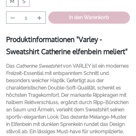
M
S
Produkt Anzahl: Gib den gewünschten Wer
In den Warenkorb
Produktinformationen "Varley -
Sweatshirt Catherine elfenbein meliert"
Das
Catherine Sweatshirt
von
VARLEY
ist ein modernes
Freizeit-Essential mit entspanntem Schnitt und
besonders weicher Haptik. Gefertigt aus der
charakteristischen Double-Soft-Qualität, schenkt es
höchsten Tragekomfort. Der markante Rippkragen mit
halbem Reißverschluss, ergänzt durch Ripp-Bündchen
an Saum und Ärmeln, verleiht dem Sweatshirt seinen
sportiv-eleganten Look. Das dezente Melange-Muster
in Elfenbein mit dunklen Sprenkeln rundet das Design
stilvoll ab. Ein lässiges Must-have für unkomplizierte,