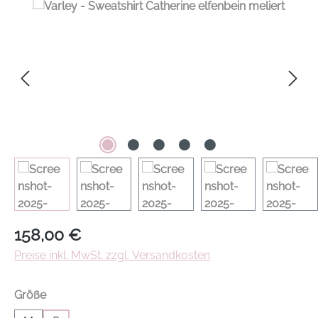
Regulärer Preis:
158,00 €
Preise inkl. MwSt. zzgl. Versandkosten
auswählen
Größe