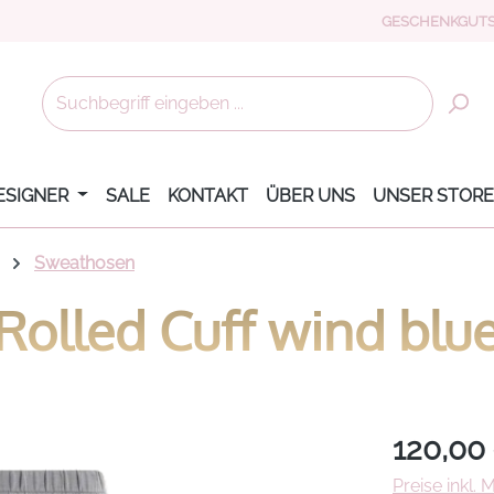
GESCHENKGUTS
ESIGNER
SALE
KONTAKT
ÜBER UNS
UNSER STORE
Sweathosen
Rolled Cuff wind blu
Regulärer Pr
120,00
Preise inkl.