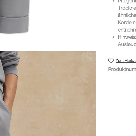
Pflegehi
Trockner
ähnlich
Kordeln
entnehm
Hinweis
Ausleuc
Zum Merkze
Produktnu