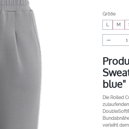
auswä
Größe
L
M
Produkt 
Produ
Sweat
blue"
Die Rolled C
zulaufenden 
DoubleSoft®-
Bundabnähe
verleiht dem