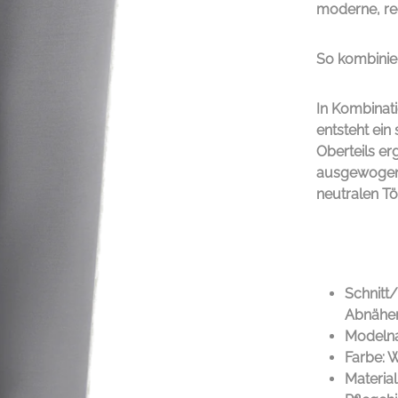
moderne, red
So kombinie
In Kombinat
entsteht ei
Oberteils er
ausgewogene
neutralen T
Schnitt
Abnähe
Modelna
Farbe: 
Material