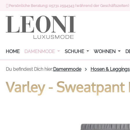
Persönliche Beratung: 05731 2594343 (während der Geschäftszeiten)
 Hauptinhalt springen
Zur Suche springen
Zur Hauptnavigation springen
HOME
DAMENMODE
SCHUHE
WOHNEN
D
Du befindest Dich hier:
Damenmode
Hosen & Leggings
Varley - Sweatpant 