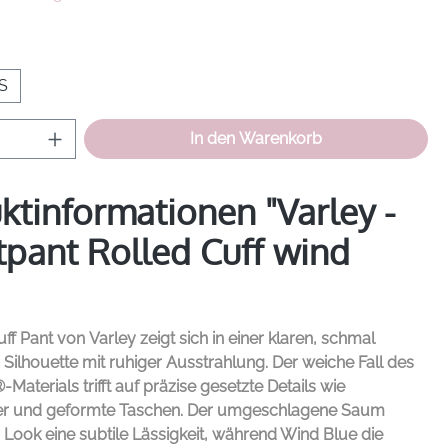
hlen
S
Anzahl: Gib den gewünschten Wert ein od
In den Warenkorb
ktinformationen "Varley -
pant Rolled Cuff wind
uff Pant von
Varley
zeigt sich in einer klaren, schmal
Silhouette mit ruhiger Ausstrahlung. Der weiche Fall des
Materials trifft auf präzise gesetzte Details wie
r und geformte Taschen. Der umgeschlagene Saum
 Look eine subtile Lässigkeit, während Wind Blue die