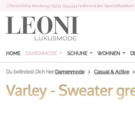
Persönliche Beratung: 05731 2594343 (während der Geschäftszeiten)
 Hauptinhalt springen
Zur Suche springen
Zur Hauptnavigation springen
HOME
DAMENMODE
SCHUHE
WOHNEN
D
Du befindest Dich hier:
Damenmode
Casual & Active
Varley - Sweater gr