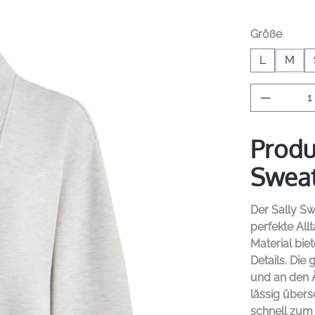
auswä
Größe
L
M
Produkt 
Produ
Sweat
Der
Sally S
perfekte All
Material bie
Details. Di
und an den 
lässig übers
schnell zum 