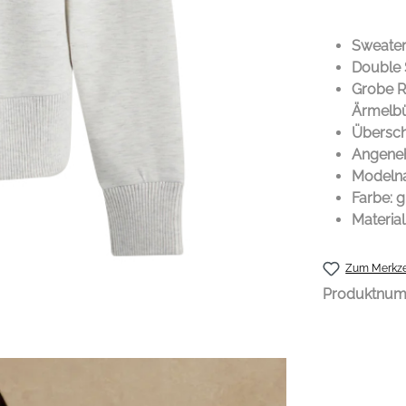
Sweater
Double 
Grobe R
Ärmelb
Übersch
Angeneh
Modelna
Farbe: g
Material
Zum Merkze
Produktnu