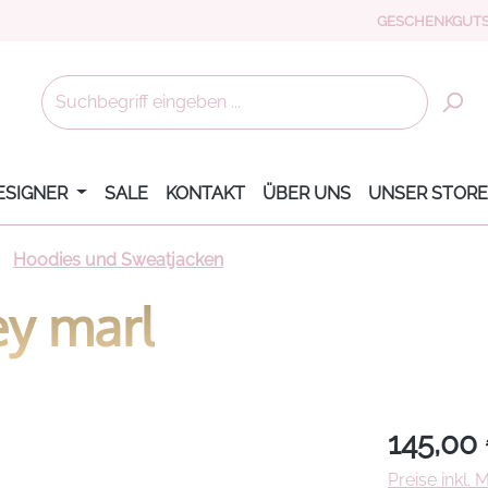
GESCHENKGUTS
ESIGNER
SALE
KONTAKT
ÜBER UNS
UNSER STORE
Hoodies und Sweatjacken
ey marl
Regulärer Pr
145,00
Preise inkl.