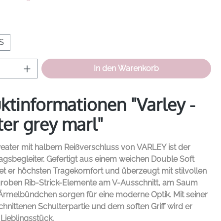
hlen
S
Anzahl: Gib den gewünschten Wert ein od
In den Warenkorb
ktinformationen "Varley -
er grey marl"
weater
mit halbem Reißverschluss von
VARLEY
ist der
tagsbegleiter. Gefertigt aus einem weichen Double Soft
tet er höchsten Tragekomfort und überzeugt mit stilvollen
e groben Rib-Strick-Elemente am V-Ausschnitt, am Saum
Ärmelbündchen sorgen für eine moderne Optik. Mit seiner
chnittenen Schulterpartie und dem soften Griff wird er
Lieblingsstück.