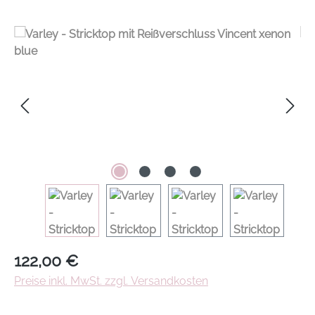
Regulärer Preis:
122,00 €
Preise inkl. MwSt. zzgl. Versandkosten