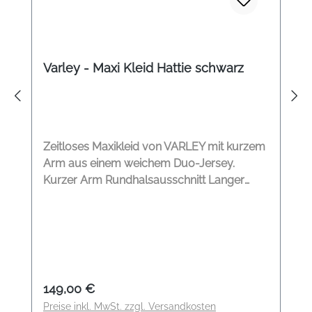
Varley - Maxi Kleid Hattie schwarz
Zeitloses Maxikleid von VARLEY mit kurzem
Arm aus einem weichem Duo-Jersey.
Kurzer Arm Rundhalsausschnitt Langer
Schlitz hinten Nahtdetails Modelname:
Hattie Farbe: black Material: 85% Viskose, 9%
Polyester, 6% Elasthan
Regulärer Preis:
149,00 €
Preise inkl. MwSt. zzgl. Versandkosten