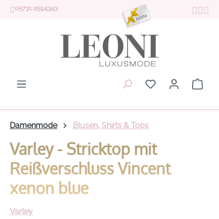
05731 2594343
Zum Hauptinhalt springen
Du hast 0 Produk
Ware
Damenmode
Blusen, Shirts & Tops
Varley - Stricktop mit
Reißverschluss Vincent
xenon blue
Varley