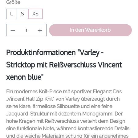
auswählen
Größe
L
S
XS
Produkt Anzahl: Gib den gewünschten Wer
In den Warenkorb
Produktinformationen "Varley -
Stricktop mit Reißverschluss Vincent
xenon blue"
Ein modernes Knit-Piece mit sportiver Eleganz: Das
„Vincent Half Zip Knit“ von
Varley
überzeugt durch
seine klare, ärmellose Silhouette und eine feine
Jacquard-Struktur mit dezentem Monogramm. Der
hohe Kragen mit Reißverschluss verleiht dem Design
eine funktionale Note, während kontrastierende Details
und die weiche Materialmischung für ein angenehmes