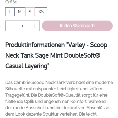
auswählen
Größe
L
M
S
XS
Produkt Anzahl: Gib den gewünschten Wer
In den Warenkorb
Produktinformationen "Varley - Scoop
Neck Tank Sage Mint DoubleSoft®
Casual Layering"
Das Cambrie Scoop Neck Tank verbindet eine moderne
Silhouette mit entspannter Leichtigkeit und softem
Tragegefühl. Die DoubleSoft®-Qualität sorgt für eine
fließende Optik und angenehmen Komfort, während
der runde Ausschnitt und die dekorativen Abschlüsse
dem Look dezente Struktur verleihen. Die leicht