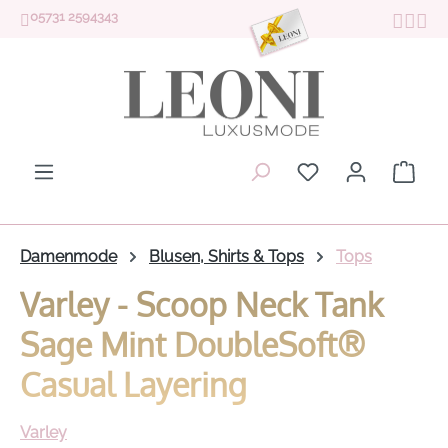
05731 2594343
Zum Hauptinhalt springen
Du hast 0 Produk
Ware
Damenmode
Blusen, Shirts & Tops
Tops
Varley - Scoop Neck Tank
Sage Mint DoubleSoft®
Casual Layering
Varley