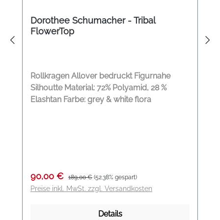
Dorothee Schumacher - Tribal
FlowerTop
Rollkragen Allover bedruckt Figurnahe
Silhoutte Material: 72% Polyamid, 28 %
Elashtan Farbe: grey & white flora
Verkaufspreis:
Regulärer Preis:
90,00 €
189,00 €
(52.38% gespart)
Preise inkl. MwSt. zzgl. Versandkosten
Details