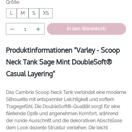
auswählen
Größe
L
M
S
XS
Produkt Anzahl: Gib den gewünschten Wer
In den Warenkorb
Produktinformationen "Varley - Scoop
Neck Tank Sage Mint DoubleSoft®
Casual Layering"
Das Cambrie Scoop Neck Tank verbindet eine moderne
Silhouette mit entspannter Leichtigkeit und softem
Tragegefühl. Die DoubleSoft®-Qualität sorgt für eine
fließende Optik und angenehmen Komfort, während
der runde Ausschnitt und die dekorativen Abschlüsse
dem Look dezente Struktur verleihen. Die leicht