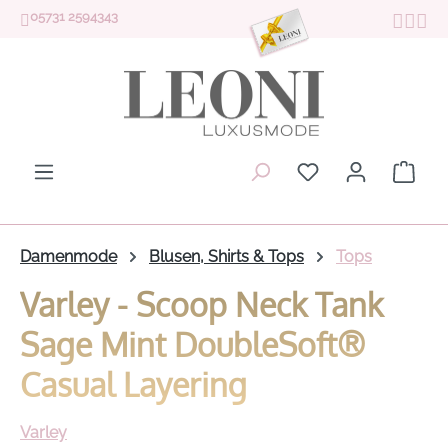
05731 2594343
Zum Hauptinhalt springen
Du hast 0 Produk
Ware
Damenmode
Blusen, Shirts & Tops
Tops
Varley - Scoop Neck Tank
Sage Mint DoubleSoft®
Casual Layering
Varley