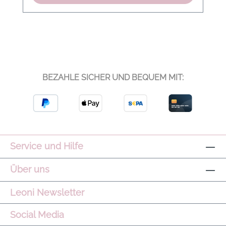
Rise Shorts, soften Wide-Leg-Pants oder
schmalen Leggings. Monochrome
Kombinationen und reduzierte Accessoires
unterstreichen die ruhige Modernität des
Looks. Schnitt/Passform: Locker
geschnitten mit leicht tailliertem Bund
BEZAHLE SICHER UND BEQUEM MIT:
Produkteigenschaften: DoubleSoft®
Qualität, ärmellose Silhouette, Half-Zip-
Detail, weicher Griff Modelname: Beau
Sleeveless Half Zip Farbe: Black Material: 81
% Viskose, 15 % Polyester, 4 % Elastan
Pflegehinweis: Maschinenwäsche kalt, nicht
Service und Hilfe
bleichen, nicht im Trockner trocknen, kühl
bügeln, liegend trocknen Hinweis: Leichte
Über uns
Farbabweichungen können aufgrund der
Ausleuchtung des Bildes entstehen.
Leoni Newsletter
Social Media