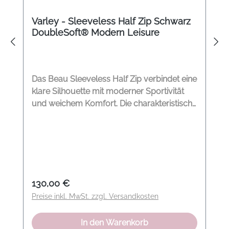
Varley - Sleeveless Half Zip Schwarz
DoubleSoft® Modern Leisure
Das Beau Sleeveless Half Zip verbindet eine
klare Silhouette mit moderner Sportivität
und weichem Komfort. Die charakteristische
DoubleSoft®-Qualität sorgt für einen
fließenden Fall und ein angenehmes
Tragegefühl, während der tiefe V-Ausschnitt
mit Zip-Detail dem Look eine moderne
Struktur verleiht. Der leicht geraffte Bund
schafft eine feminine Form und macht das
Regulärer Preis:
130,00 €
Top von Varley zu einem vielseitigen Piece
Preise inkl. MwSt. zzgl. Versandkosten
für entspannte Everyday- und Leisure-
Looks. So kombinieren wir den Look
In den Warenkorb
Besonders stilvoll wirkt das Top mit High