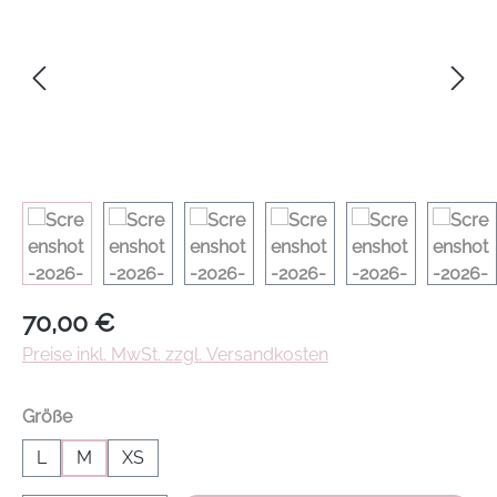
Regulärer Preis:
70,00 €
Preise inkl. MwSt. zzgl. Versandkosten
auswählen
Größe
L
M
XS