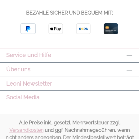
oder Creme unterstreichen die klare
Farbwirkung. Schnitt/Passform: Eng
BEZAHLE SICHER UND BEQUEM MIT:
anliegend mit leichtem Support,
herausnehmbare Cups für individuelle
Anpassung, schmale Träger und
kontrastierende Abschlüsse Modelname:
FreeSoft™ Selma Bra Farbe: Bijou Blue
Material: 75% Polyester, 25% Elasthan
Service und Hilfe
Pflegehinweis: Maschinenwäsche kalt, nicht
bleichen, nicht im Trockner trocknen, nicht
Über uns
bügeln, nicht chemisch reinigen, mit
ähnlichen Farben waschen, direkt nach dem
Leoni Newsletter
Waschen entnehmen, auf der Leine
Social Media
trocknen Hinweis: Leichte
Farbabweichungen können aufgrund der
Ausleuchtung des Bildes entstehen.
Alle Preise inkl. gesetzl. Mehrwertsteuer zzgl.
Versandkosten
und ggf. Nachnahmegebühren, wenn
nicht anders angegeben. Der Mindestbestellwert beträgt