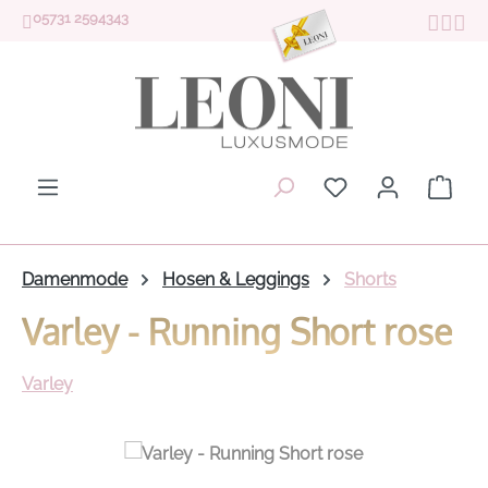
05731 2594343
Zum Hauptinhalt springen
Du hast 0 Produk
Ware
Damenmode
Hosen & Leggings
Shorts
Varley - Running Short rose
Varley