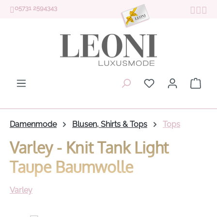
05731 2594343
Zum Hauptinhalt springen
Du hast 0 Produk
Ware
Damenmode
Blusen, Shirts & Tops
Tops
Varley - Knit Tank Light
Taupe Baumwolle
Varley