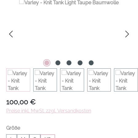
Regulärer Preis:
100,00 €
Preise inkl. MwSt. zzgl. Versandkosten
auswählen
Größe