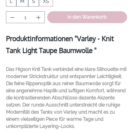
L
M
S
XS
Produkt Anzahl: Gib den gewünschten Wer
In den Warenkorb
Produktinformationen "Varley - Knit
Tank Light Taupe Baumwolle "
Das Higson Knit Tank verbindet eine klare Silhouette mit
moderner Strickstruktur und entspannter Leichtigkeit.
Die feine Rippenoptik aus reiner Baumwolle sorgt für
eine angenehme Haptik und luftigen Komfort, während
die kontrastierenden Abschlüsse dezente Akzente
setzen. Der runde Ausschnitt unterstreicht die ruhige
Modernität des Tanks von
Varley
und macht es zu
einem vielseitigen Piece für warme Tage und
unkomplizierte Layering-Looks.