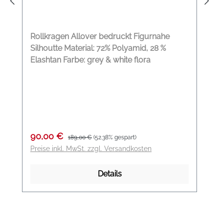
Rollkragen Allover bedruckt Figurnahe
Silhoutte Material: 72% Polyamid, 28 %
Elashtan Farbe: grey & white flora
Verkaufspreis:
Regulärer Preis:
90,00 €
189,00 €
(52.38% gespart)
Preise inkl. MwSt. zzgl. Versandkosten
Details