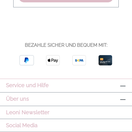
passenden FreeSoft™ Leggings im gleichen
Print. Ergänzt mit soften Oversized-Layern
oder cleanen Sneakern entsteht ein
moderner Athleisure-Look mit ruhiger
Ausstrahlung. Schnitt/Passform:
Körpernahe Passform mit leichtem Support
BEZAHLE SICHER UND BEQUEM MIT:
Produkteigenschaften: FreeSoft™ Qualität,
feuchtigkeitsregulierend, atmungsaktiv,
herausnehmbare Cups, kontrastierende
Abschlüsse Modelname: Always Selma Bra
Farbe: Sepia Meadow Material: 75 %
Polyester, 25 % Elastan Pflegehinweis:
Service und Hilfe
Maschinenwäsche kalt, nicht bleichen, nicht
im Trockner trocknen, nicht bügeln, an der
Über uns
Luft trocknen Hinweis: Leichte
Farbabweichungen können aufgrund der
Leoni Newsletter
Ausleuchtung des Bildes entstehen.
Social Media