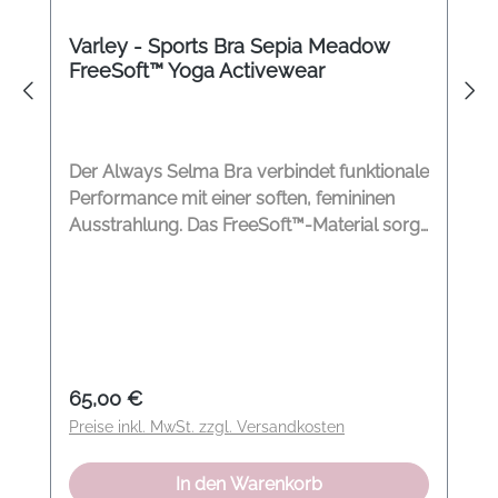
Varley - Sports Bra Sepia Meadow
FreeSoft™ Yoga Activewear
Der Always Selma Bra verbindet funktionale
Performance mit einer soften, femininen
Ausstrahlung. Das FreeSoft™-Material sorgt
für angenehme Leichtigkeit, atmungsaktive
Eigenschaften und ein besonders weiches
Tragegefühl. Der feine Print in Sepia
Meadow verleiht dem Bra von Varley eine
moderne Natürlichkeit, während die
kontrastierenden Abschlüsse dezente
Regulärer Preis:
65,00 €
Akzente setzen. Ideal für Yoga, Pilates und
Preise inkl. MwSt. zzgl. Versandkosten
entspannte Activewear-Looks. So
kombinieren wir den Look Besonders
In den Warenkorb
harmonisch wirkt der Bra mit den