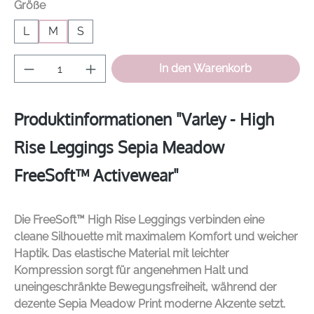
auswählen
Größe
L
M
S
Produkt Anzahl: Gib den gewünschten Wer
In den Warenkorb
Produktinformationen "Varley - High
Rise Leggings Sepia Meadow
FreeSoft™ Activewear"
Die FreeSoft™ High Rise Leggings verbinden eine
cleane Silhouette mit maximalem Komfort und weicher
Haptik. Das elastische Material mit leichter
Kompression sorgt für angenehmen Halt und
uneingeschränkte Bewegungsfreiheit, während der
dezente Sepia Meadow Print moderne Akzente setzt.