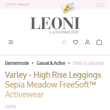
05731 2594343
Zum Hauptinhalt springen
Du hast 0 Produk
Ware
Damenmode
Casual & Active
Pants & Leggings
Varley - High Rise Leggings
Sepia Meadow FreeSoft™
Activewear
Varley