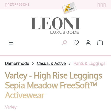
05731 2594343
Zum Hauptinhalt springen
Du hast 0 Produk
Ware
Damenmode
Casual & Active
Pants & Leggings
Varley - High Rise Leggings
Sepia Meadow FreeSoft™
Activewear
Varley