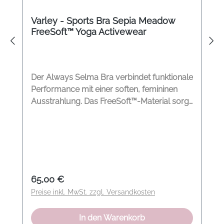
Varley - Sports Bra Sepia Meadow
FreeSoft™ Yoga Activewear
Der Always Selma Bra verbindet funktionale
Performance mit einer soften, femininen
Ausstrahlung. Das FreeSoft™-Material sorgt
für angenehme Leichtigkeit, atmungsaktive
Eigenschaften und ein besonders weiches
Tragegefühl. Der feine Print in Sepia
Meadow verleiht dem Bra von Varley eine
moderne Natürlichkeit, während die
kontrastierenden Abschlüsse dezente
Regulärer Preis:
65,00 €
Akzente setzen. Ideal für Yoga, Pilates und
Preise inkl. MwSt. zzgl. Versandkosten
entspannte Activewear-Looks. So
kombinieren wir den Look Besonders
In den Warenkorb
harmonisch wirkt der Bra mit den