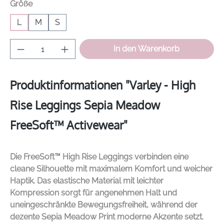
auswählen
Größe
L
M
S
Produkt Anzahl: Gib den gewünschten Wer
In den Warenkorb
Produktinformationen "Varley - High
Rise Leggings Sepia Meadow
FreeSoft™ Activewear"
Die FreeSoft™ High Rise Leggings verbinden eine
cleane Silhouette mit maximalem Komfort und weicher
Haptik. Das elastische Material mit leichter
Kompression sorgt für angenehmen Halt und
uneingeschränkte Bewegungsfreiheit, während der
dezente Sepia Meadow Print moderne Akzente setzt.