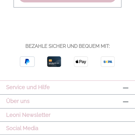
passenden FreeSoft™ Leggings im gleichen
Print. Ergänzt mit soften Oversized-Layern
oder cleanen Sneakern entsteht ein
moderner Athleisure-Look mit ruhiger
Ausstrahlung. Schnitt/Passform:
Körpernahe Passform mit leichtem Support
BEZAHLE SICHER UND BEQUEM MIT:
Produkteigenschaften: FreeSoft™ Qualität,
feuchtigkeitsregulierend, atmungsaktiv,
herausnehmbare Cups, kontrastierende
Abschlüsse Modelname: Always Selma Bra
Farbe: Sepia Meadow Material: 75 %
Polyester, 25 % Elastan Pflegehinweis:
Service und Hilfe
Maschinenwäsche kalt, nicht bleichen, nicht
im Trockner trocknen, nicht bügeln, an der
Über uns
Luft trocknen Hinweis: Leichte
Farbabweichungen können aufgrund der
Leoni Newsletter
Ausleuchtung des Bildes entstehen.
Social Media